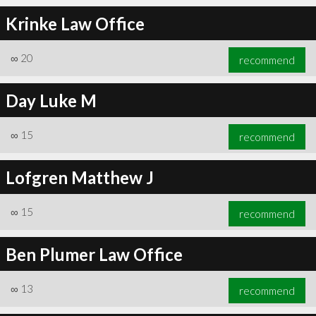
Krinke Law Office
∞
20
recommend
∞
21
recommend
Day Luke M
∞
15
recommend
Lofgren Matthew J
∞
15
recommend
Ben Plumer Law Office
∞
13
recommend