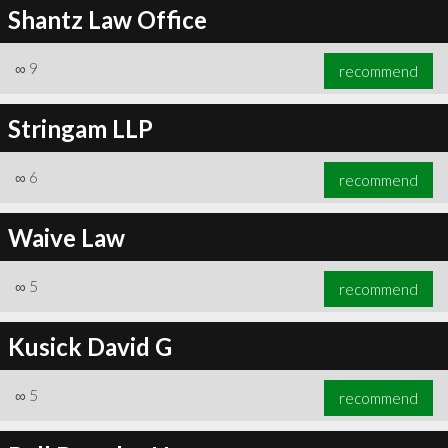
Shantz Law Office
∞
9
recommend
Stringam LLP
∞
6
recommend
Waive Law
∞
5
recommend
Kusick David G
∞
5
recommend