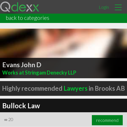
Login
back to categories
Evans John D
Works at Stringam Denecky LLP
Highly recommended
Lawyers
in Brooks AB
Bullock Law
∞
20
recommend