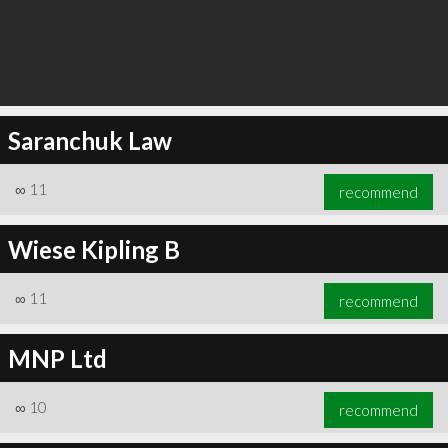
Saranchuk Law
∞
11
recommend
Wiese Kipling B
∞
11
recommend
MNP Ltd
∞
10
recommend