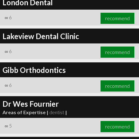
London Dental
∞
6
recommend
Lakeview Dental Clinic
∞
6
recommend
Gibb Orthodontics
∞
6
recommend
Dr Wes Fournier
Areas of Expertise |
dentist
|
∞
5
recommend