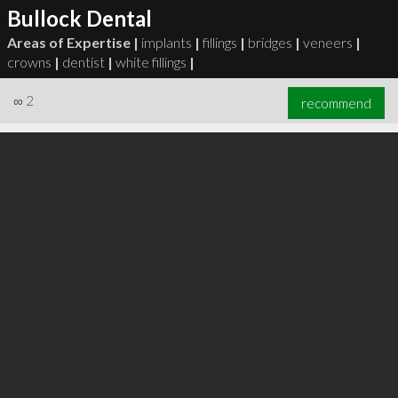
Bullock Dental
Areas of Expertise |
implants
|
fillings
|
bridges
|
veneers
|
crowns
|
dentist
|
white fillings
|
∞
2
recommend