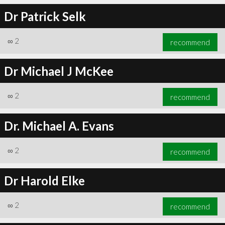
Dr Patrick Selk
∞
2
recommend
Dr Michael J McKee
∞
2
recommend
Dr. Michael A. Evans
∞
2
recommend
Dr Harold Elke
∞
2
recommend