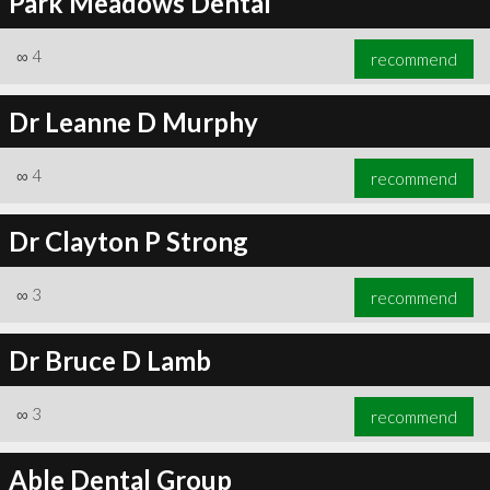
Park Meadows Dental
∞
4
recommend
Dr Leanne D Murphy
∞
4
recommend
Dr Clayton P Strong
∞
3
recommend
Dr Bruce D Lamb
∞
3
recommend
Able Dental Group