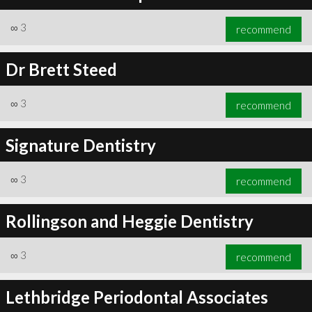
∞
3
recommend
Dr Brett Steed
∞
3
recommend
Signature Dentistry
∞
3
recommend
Rollingson and Heggie Dentistry
∞
3
recommend
Lethbridge Periodontal Associates