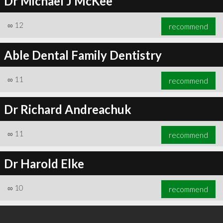
Dr Michael J McKee
∞
12
recommend
Able Dental Family Dentistry
∞
11
recommend
Dr Richard Andreachuk
∞
11
recommend
Dr Harold Elke
∞
10
recommend