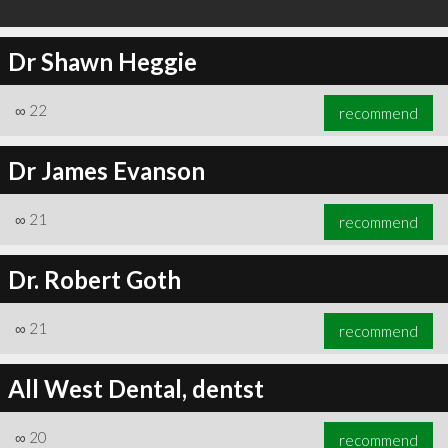
Dr Shawn Heggie
∞
22
recommend
Dr James Evanson
∞
21
recommend
Dr. Robert Goth
∞
21
recommend
All West Dental, dentst
∞
20
recommend