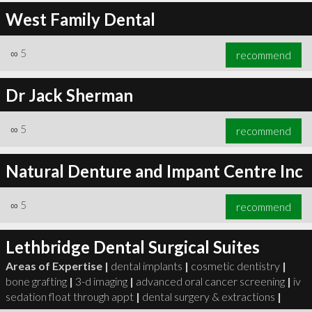
West Family Dental
∞
5
recommend
Dr Jack Sherman
∞
5
recommend
Natural Denture and Impant Centre Inc
∞
5
recommend
Lethbridge Dental Surgical Suites
Areas of Expertise |
dental implants
|
cosmetic dentistry
|
bone grafting
|
3-d imaging
|
advanced oral cancer screening
|
iv
sedation float through appt
|
dental surgery & extractions
|