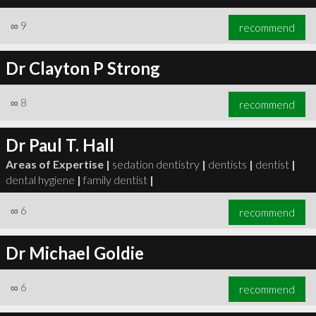
∞
9
recommend
Dr Clayton P Strong
∞
8
recommend
Dr Paul T. Hall
Areas of Expertise |
sedation dentistry
|
dentists
|
dentist
|
dental hygiene
|
family dentist
|
∞
6
recommend
Dr Michael Goldie
∞
6
recommend