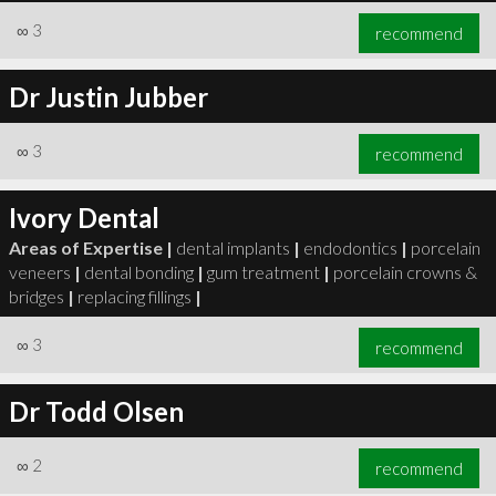
∞
3
recommend
Dr Justin Jubber
∞
3
recommend
Ivory Dental
Areas of Expertise |
dental implants
|
endodontics
|
porcelain
veneers
|
dental bonding
|
gum treatment
|
porcelain crowns &
bridges
|
replacing fillings
|
∞
3
recommend
Dr Todd Olsen
∞
2
recommend