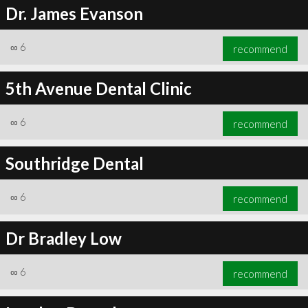
Dr. James Evanson
∞
6
recommend
5th Avenue Dental Clinic
∞
6
recommend
Southridge Dental
∞
6
recommend
Dr Bradley Low
∞
6
recommend