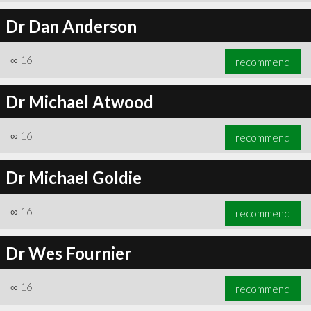
Dr Dan Anderson
∞
16
recommend
Dr Michael Atwood
∞
16
recommend
Dr Michael Goldie
∞
16
recommend
Dr Wes Fournier
∞
16
recommend