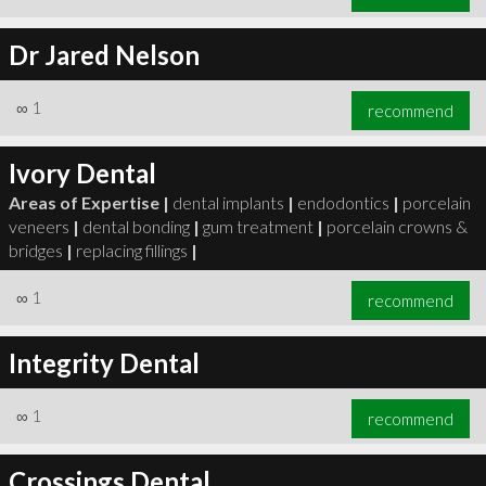
Dr Jared Nelson
∞
1
recommend
Ivory Dental
Areas of Expertise |
dental implants
|
endodontics
|
porcelain
veneers
|
dental bonding
|
gum treatment
|
porcelain crowns &
bridges
|
replacing fillings
|
∞
1
recommend
Integrity Dental
∞
1
recommend
Crossings Dental