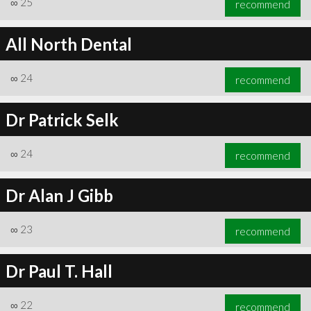
∞
25
recommend
All North Dental
∞
24
recommend
∞
33
recommend
Dr Patrick Selk
∞
24
recommend
Dr Alan J Gibb
∞
23
recommend
Dr Paul T. Hall
∞
22
recommend