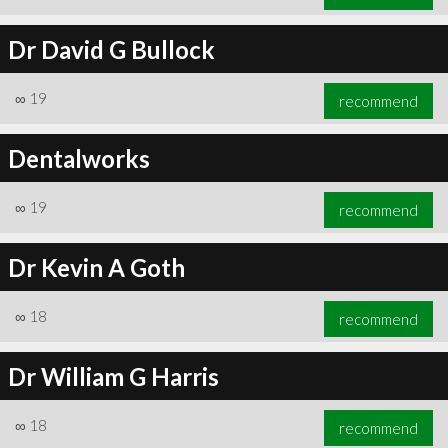
Dr David G Bullock
∞
19
recommend
Dentalworks
∞
19
recommend
Dr Kevin A Goth
∞
18
recommend
Dr William G Harris
∞
18
recommend