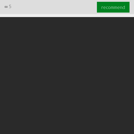
∞
5
recommend