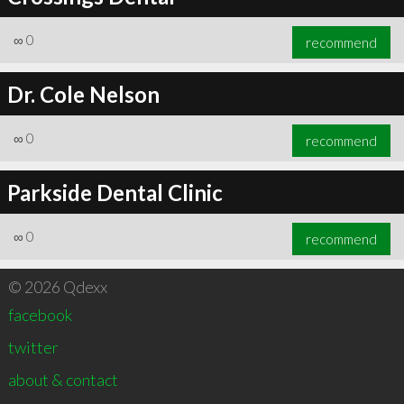
∞
0
recommend
Dr. Cole Nelson
∞
0
recommend
Parkside Dental Clinic
∞
0
recommend
© 2026 Qdexx
facebook
twitter
about & contact