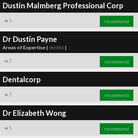
Dustin Malmberg Professional Corp
∞
5
recommend
Dr Dustin Payne
Areas of Expertise |
dentist
|
∞
5
recommend
Dentalcorp
∞
5
recommend
Dr Elizabeth Wong
∞
5
recommend