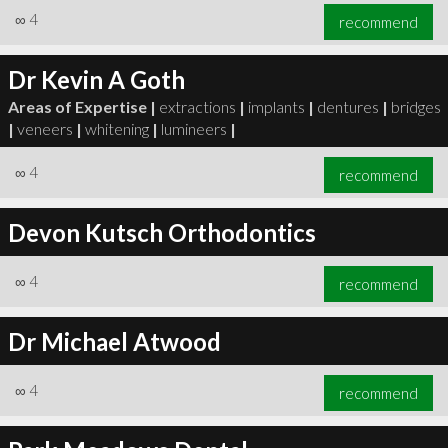
∞
4
recommend
Dr Kevin A Goth
Areas of Expertise |
extractions
|
implants
|
dentures
|
bridges
|
veneers
|
whitening
|
lumineers
|
∞
4
recommend
Devon Kutsch Orthodontics
∞
4
recommend
Dr Michael Atwood
∞
4
recommend