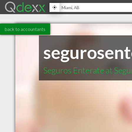
back to accountants
segurosent
Seguros Enterate at Segu