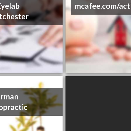
yelab
mcafee.com/act
tchester
erman
opractic