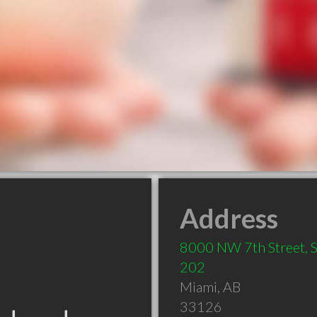
Address
8000 NW 7th Street, S
202
Miami
,
AB
33126