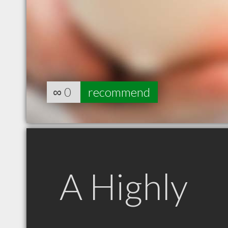
∞
0
recommend
A Highly