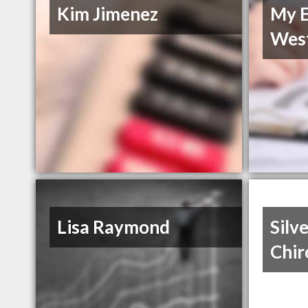
Kim Jimenez
My E
Wes
Lisa Raymond
Silv
Chir