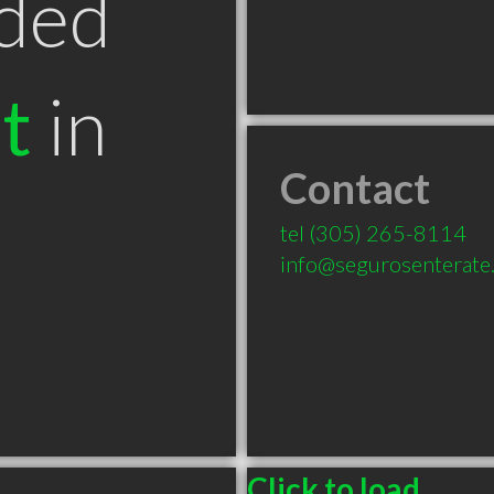
ded
t
in
Contact
tel
(305) 265-8114
info@segurosenterate
Click to load