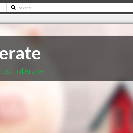
erate
ros Enterate