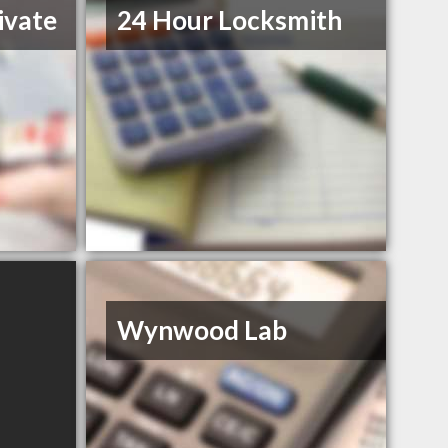
ivate
24 Hour Locksmith
Wynwood Lab