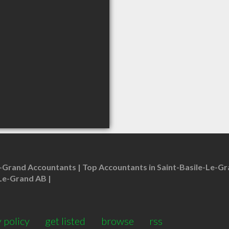
e-Grand Accountants
Top Accountants in Saint-Basile-Le-G
e-Le-Grand AB
 policy
get listed
browse
rss