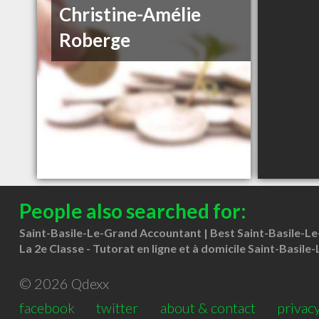
Christine-Amélie
Roberge
People also searched for:
Saint-Basile-Le-Grand Accountant
Best Saint-Basile-L
La 2e Classe - Tutorat en ligne et à domicile Saint-Basil
© 2026 Qdexx
facebook
twitter
about & contact
privacy