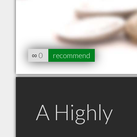
∞
0
recommend
A Highly