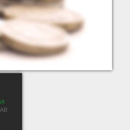
lt
AB