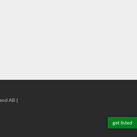
rand AB
get listed