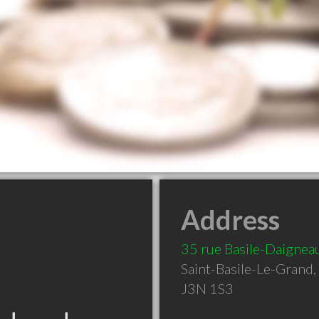
Address
35 rue Basile-Daigneau
Saint-Basile-Le-Grand
,
J3N 1S3