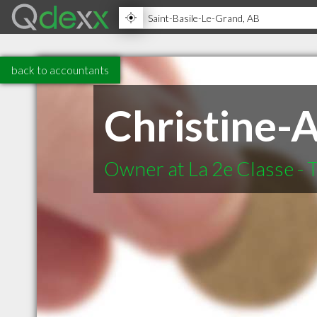
back to accountants
Christine-
Owner at La 2e Classe - T