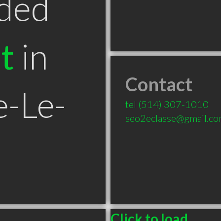
ded
t
in
Contact
e-Le-
tel
(514) 307-1010
seo2eclasse@gmail.c
Click to load