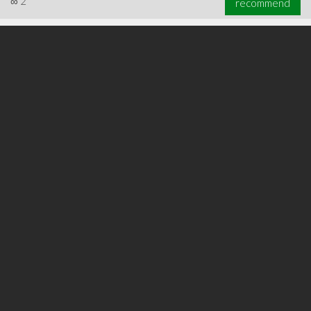
∞
2
recommend