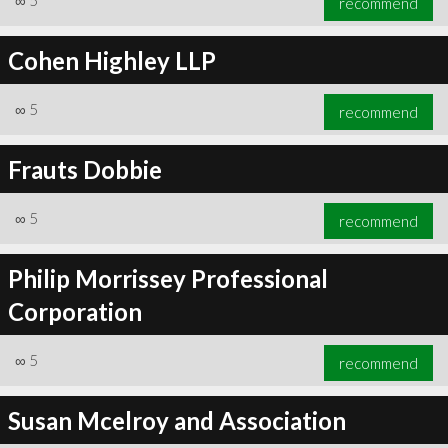
∞
5
recommend
Cohen Highley LLP
∞
5
recommend
Frauts Dobbie
∞
5
recommend
Philip Morrissey Professional
Corporation
∞
5
recommend
Susan Mcelroy and Association