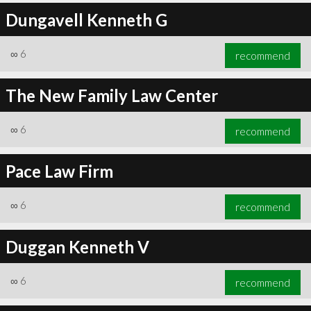
Dungavell Kenneth G
∞
6
recommend
The New Family Law Center
∞
6
recommend
Pace Law Firm
∞
6
recommend
Duggan Kenneth V
∞
6
recommend