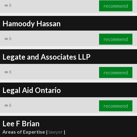
∞
6
recommend
Hamoody Hassan
∞
6
recommend
Legate and Associates LLP
∞
6
recommend
Legal Aid Ontario
∞
6
recommend
Lee F Brian
Areas of Expertise |
lawyer
|