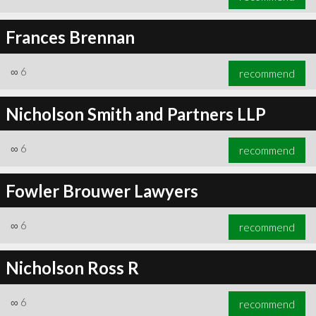
Frances Brennan
∞
6
recommend
Nicholson Smith and Partners LLP
∞
6
recommend
Fowler Brouwer Lawyers
∞
6
recommend
Nicholson Ross R
∞
6
recommend