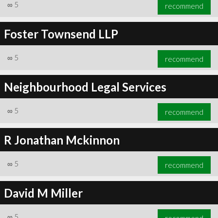
∞
5
recommend
Foster Townsend LLP
∞
5
recommend
Neighbourhood Legal Services
∞
5
recommend
R Jonathan Mckinnon
∞
5
recommend
David M Miller
∞
5
recommend