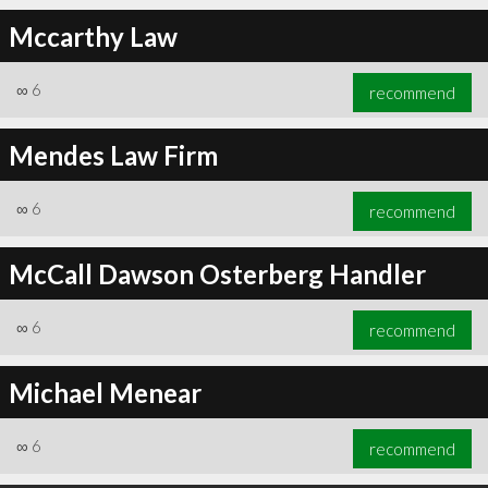
Mccarthy Law
∞
6
recommend
∞
7
recommend
Mendes Law Firm
∞
6
recommend
McCall Dawson Osterberg Handler
∞
6
recommend
Michael Menear
∞
6
recommend