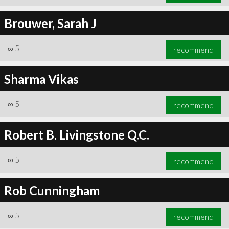
Brouwer, Sarah J
∞
5
recommend
Sharma Vikas
∞
5
recommend
Robert B. Livingstone Q.C.
∞
5
recommend
Rob Cunningham
∞
5
recommend