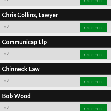
recommend
Chris Collins, Lawyer
∞
6
recommend
Communicap Llp
∞
6
recommend
Chinneck Law
∞
6
recommend
Bob Wood
∞
6
recommend