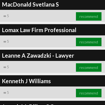
MacDonald Svetlana S
∞
5
recommend
Lomax Law Firm Professional
∞
5
recommend
Leanne A Zawadzki - Lawyer
∞
5
recommend
Kenneth J Williams
∞
5
recommend