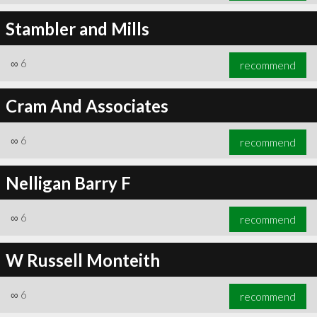
Stambler and Mills
∞
6
recommend
Cram And Associates
∞
6
recommend
Nelligan Barry F
∞
6
recommend
W Russell Monteith
∞
6
recommend