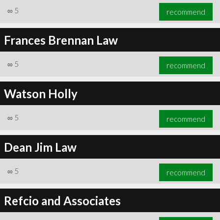
∞
5
recommend
Frances Brennan Law
∞
5
recommend
Watson Holly
∞
5
recommend
Dean Jim Law
∞
5
recommend
Refcio and Associates