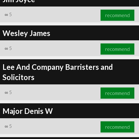
∞
5
recommend
Wesley James
∞
5
recommend
Lee And Company Barristers and
Solicitors
∞
5
recommend
Major Denis W
∞
5
recommend