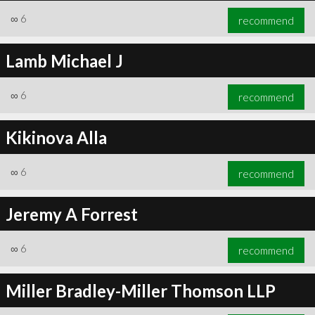
∞
6
recommend
Lamb Michael J
∞
6
recommend
Kikinova Alla
∞
6
recommend
Jeremy A Forrest
∞
6
recommend
Miller Bradley-Miller Thomson LLP