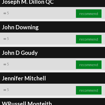
Joseph M. Dillon QC
∞
5
recommend
John Downing
∞
5
recommend
John D Goudy
∞
5
recommend
Jennifer Mitchell
∞
5
recommend
WRussell Monteith