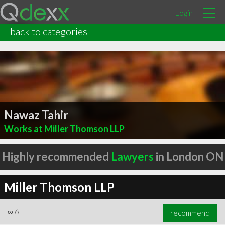
Login
back to categories
Nawaz Tahir
Works at Miller Thomson LLP
Highly recommended
Lawyers
in London ON
Miller Thomson LLP
∞
6
recommend