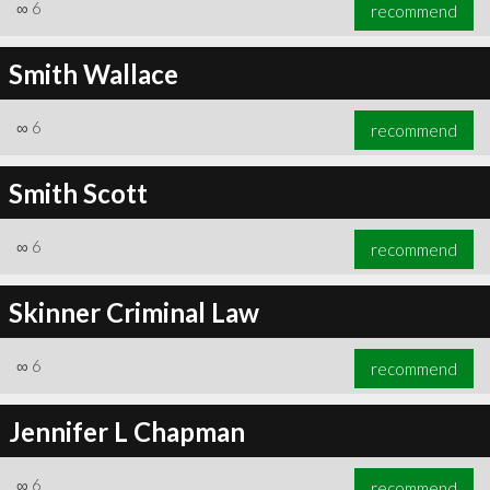
∞
6
recommend
Smith Wallace
∞
6
recommend
Smith Scott
∞
6
recommend
Skinner Criminal Law
∞
6
recommend
Jennifer L Chapman
∞
6
recommend