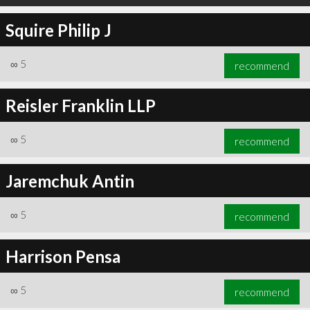
Squire Philip J
∞
5
recommend
Reisler Franklin LLP
∞
5
recommend
Jaremchuk Antin
∞
5
recommend
Harrison Pensa
∞
5
recommend