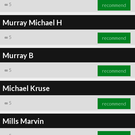
∞
5
recommend
Murray Michael H
∞
5
recommend
Murray B
∞
5
recommend
Michael Kruse
∞
5
recommend
Mills Marvin