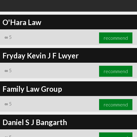
O'Hara Law
∞
5
recommend
Fryday Kevin J F Lwyer
∞
5
recommend
Family Law Group
∞
5
recommend
Daniel S J Bangarth