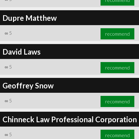
Dupre Matthew
∞
5
recommend
David Laws
∞
5
recommend
Geoffrey Snow
∞
5
recommend
Chinneck Law Professional Corporation
∞
5
recommend