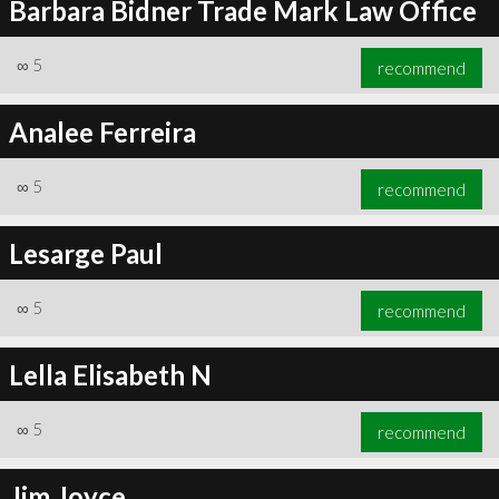
Barbara Bidner Trade Mark Law Office
∞
5
recommend
Analee Ferreira
∞
5
recommend
Lesarge Paul
∞
5
recommend
Lella Elisabeth N
∞
5
recommend
Jim Joyce