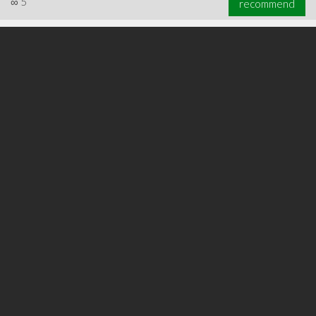
∞
5
recommend