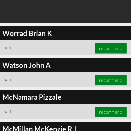
Worrad Brian K
∞
5
recommend
Watson John A
∞
5
recommend
McNamara Pizzale
∞
4
recommend
McMillan McKenzie R J