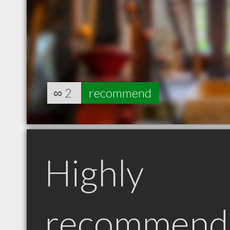
∞
2
recommend
Highly
recommend