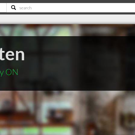
nten
ey ON