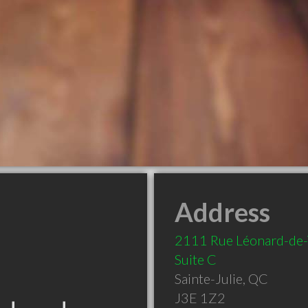
Address
2111 Rue Léonard-de-V
Suite C
Sainte-Julie
,
QC
J3E 1Z2