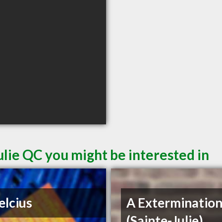
ulie QC you might be interested in
elcius
A Exterminatio
(Sainte-Julie)