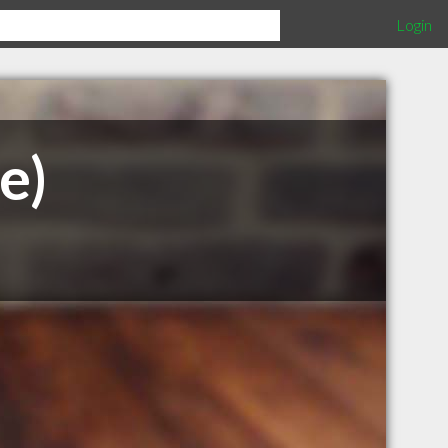
Login
e)