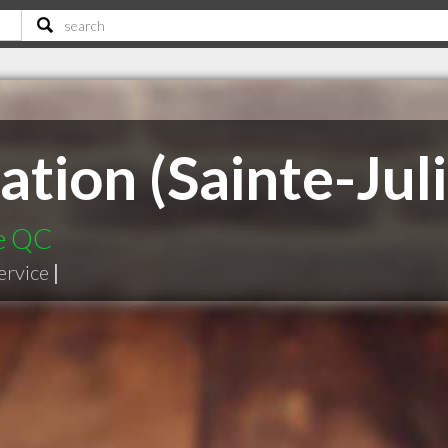
tion (Sainte-Juli
ie QC
ervice
|