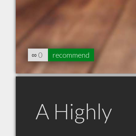
∞
0
recommend
A Highly