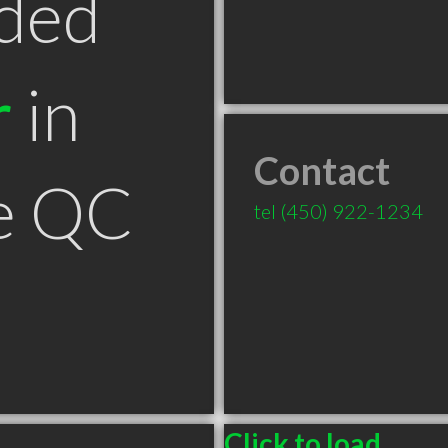
ded
r
in
Contact
ie QC
tel
(450) 922-1234
Click to load