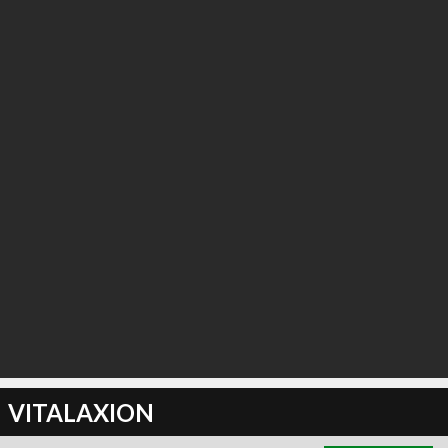
∞
0
recommend
VITALAXION