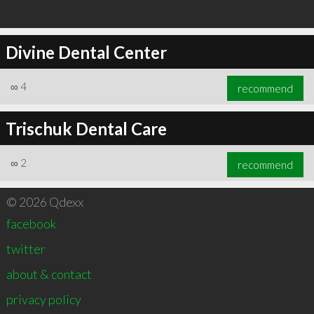
Divine Dental Center
∞
4
recommend
Trischuk Dental Care
∞
2
recommend
© 2026 Qdexx
facebook
twitter
about & contact
privacy policy