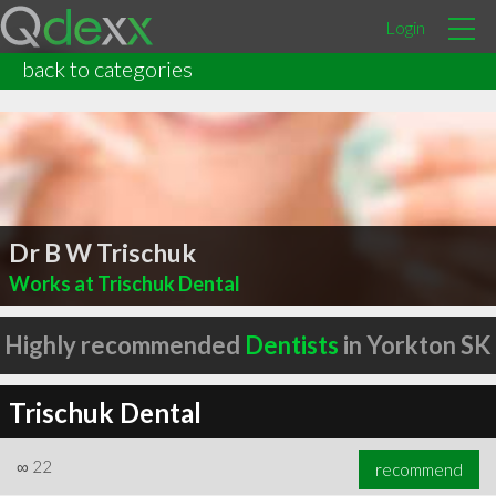
Login
back to categories
Dr B W Trischuk
Works at Trischuk Dental
Highly recommended
Dentists
in Yorkton SK
Trischuk Dental
∞
22
recommend