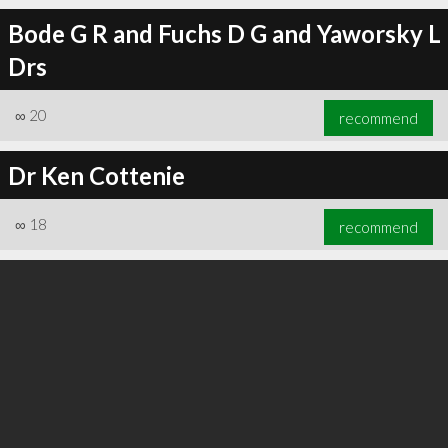
Bode G R and Fuchs D G and Yaworsky L
Drs
∞
20
recommend
∞
25
recommend
Dr Ken Cottenie
∞
18
recommend