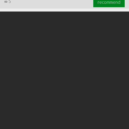
∞
5
recommend