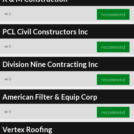
∞
6
recommend
PCL Civil Constructors Inc
∞
6
recommend
Division Nine Contracting Inc
∞
6
recommend
American Filter & Equip Corp
∞
6
recommend
Vertex Roofing