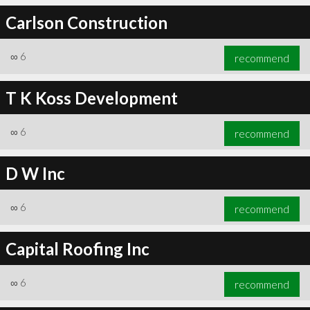
Carlson Construction
∞
6
recommend
T K Koss Development
∞
6
recommend
D W Inc
∞
6
recommend
Capital Roofing Inc
∞
6
recommend