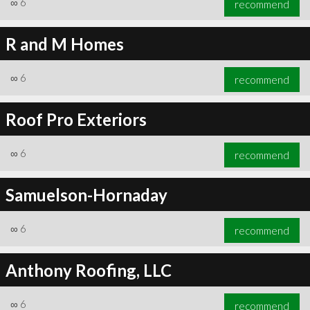
∞
6
recommend
R and M Homes
∞
6
recommend
∞
6
recommend
Roof Pro Exteriors
∞
6
recommend
Samuelson-Hornaday
∞
6
recommend
Anthony Roofing, LLC
∞
6
recommend