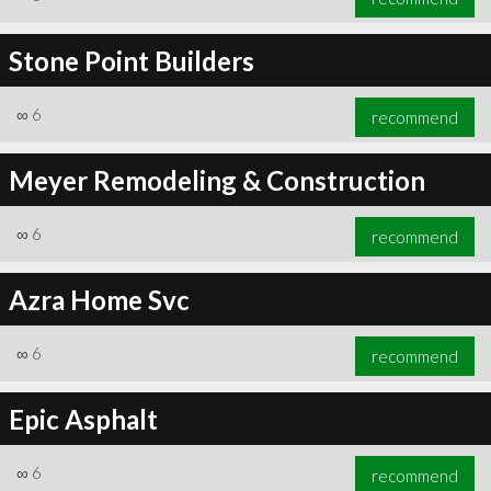
Stone Point Builders
∞
6
recommend
Meyer Remodeling & Construction
∞
6
recommend
Azra Home Svc
∞
6
recommend
Epic Asphalt
∞
6
recommend