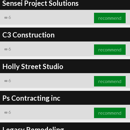
Sensei Project Solutions
∞
6
recommend
C3 Construction
∞
6
recommend
Holly Street Studio
∞
6
recommend
Ps Contracting inc
∞
6
recommend
Legacy Remodeling