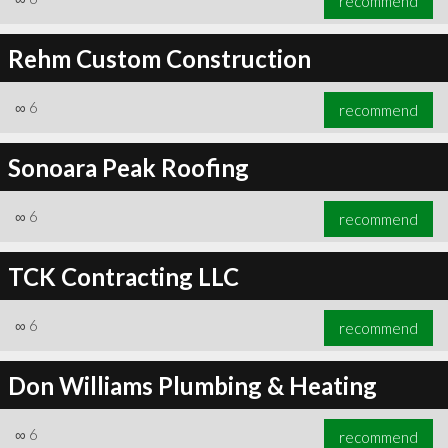
recommend
Rehm Custom Construction
∞
6
recommend
Sonoara Peak Roofing
∞
6
recommend
TCK Contracting LLC
∞
6
recommend
Don Williams Plumbing & Heating
∞
6
recommend