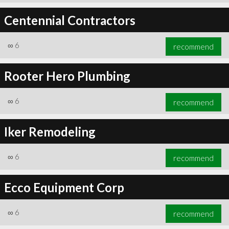
Centennial Contractors
∞
6
recommend
Rooter Hero Plumbing
∞
6
recommend
Iker Remodeling
∞
6
recommend
Ecco Equipment Corp
∞
6
recommend