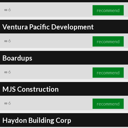
∞
6
recommend
Ventura Pacific Development
∞
6
recommend
Boardups
∞
6
recommend
MJS Construction
∞
6
recommend
Haydon Building Corp