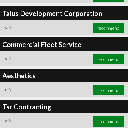
Talus Development Corporation
∞
6
recommend
Commercial Fleet Service
∞
6
recommend
Aesthetics
∞
6
recommend
Tsr Contracting
∞
6
recommend