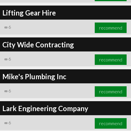
Lifting Gear Hire
∞
6
recommend
City Wide Contracting
∞
6
recommend
Mike's Plumbing Inc
∞
6
recommend
Lark Engineering Company
∞
6
recommend