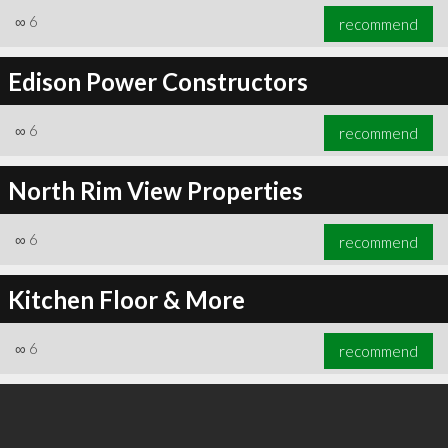
∞
6
recommend
Edison Power Constructors
∞
6
recommend
North Rim View Properties
∞
6
recommend
Kitchen Floor & More
∞
6
recommend