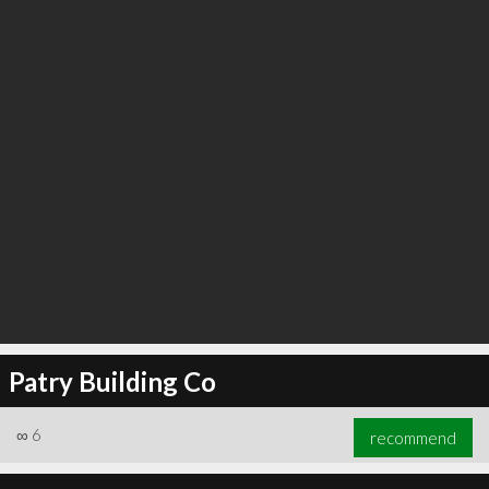
Patry Building Co
∞
6
recommend