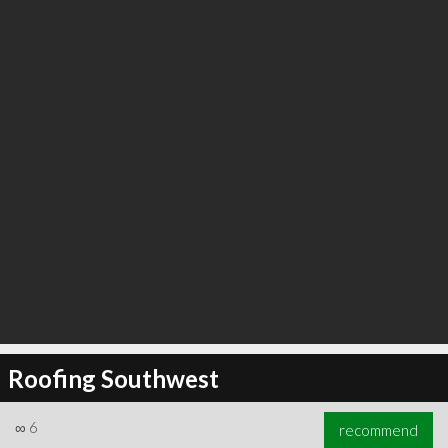
Roofing Southwest
∞
6
recommend