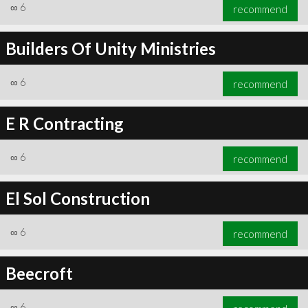
∞
6
recommend
Builders Of Unity Ministries
∞
6
recommend
E R Contracting
∞
6
recommend
El Sol Construction
∞
6
recommend
Beecroft
∞
6