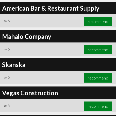
American Bar & Restaurant Supply
∞
6
recommend
Mahalo Company
∞
6
recommend
Skanska
∞
6
recommend
Vegas Construction
∞
6
recommend