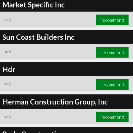
Market Specific Inc
∞
6
recommend
Sun Coast Builders Inc
∞
6
recommend
Hdr
∞
6
recommend
Herman Construction Group, Inc
∞
6
recommend