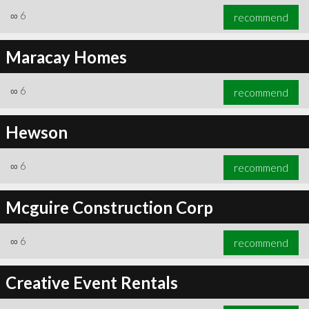
∞
6
recommend
Maracay Homes
∞
6
recommend
Hewson
∞
6
recommend
Mcguire Construction Corp
∞
6
recommend
Creative Event Rentals