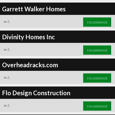
Garrett Walker Homes
∞
6
recommend
Divinity Homes Inc
∞
6
recommend
Overheadracks.com
∞
6
recommend
Flo Design Construction
∞
6
recommend