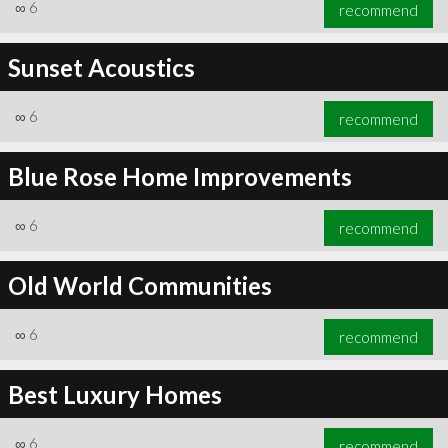
∞
6
recommend
Sunset Acoustics
∞
6
recommend
Blue Rose Home Improvements
∞
6
recommend
Old World Communities
∞
6
recommend
Best Luxury Homes
∞
6
recommend