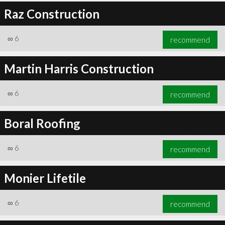
Raz Construction
∞
6
recommend
Martin Harris Construction
∞
6
recommend
Boral Roofing
∞
6
recommend
Monier Lifetile
∞
6
recommend