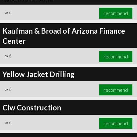
∞
6
recommend
Kaufman & Broad of Arizona Finance
Center
∞
6
recommend
Yellow Jacket Drilling
∞
6
recommend
Clw Construction
∞
6
recommend