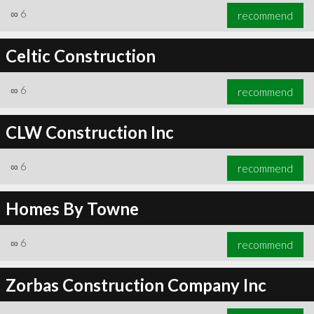
∞
6
recommend
Celtic Construction
∞
6
recommend
CLW Construction Inc
∞
6
recommend
Homes By Towne
∞
6
recommend
Zorbas Construction Company Inc