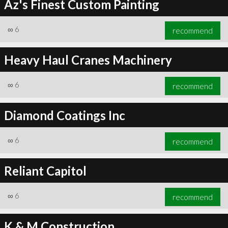
Az's Finest Custom Painting
∞
6
recommend
Heavy Haul Cranes Machinery
∞
6
recommend
Diamond Coatings Inc
∞
6
recommend
Reliant Capitol
∞
6
recommend
K & M Construction