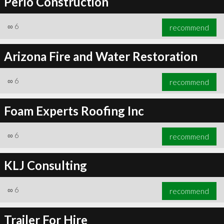
Perlo Construction
∞
6
recommend
Arizona Fire and Water Restoration
∞
6
recommend
Foam Experts Roofing Inc
∞
6
recommend
KLJ Consulting
∞
6
recommend
Trailer For Hire