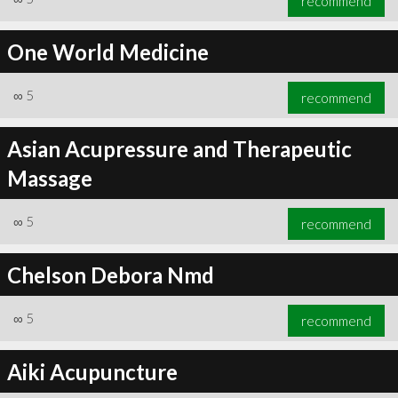
recommend
One World Medicine
∞
5
recommend
Asian Acupressure and Therapeutic
Massage
∞
5
recommend
Chelson Debora Nmd
∞
5
recommend
Aiki Acupuncture