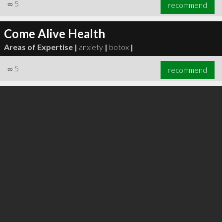
∞
5
recommend
Come Alive Health
Areas of Expertise |
anxiety
|
botox
|
∞
5
recommend