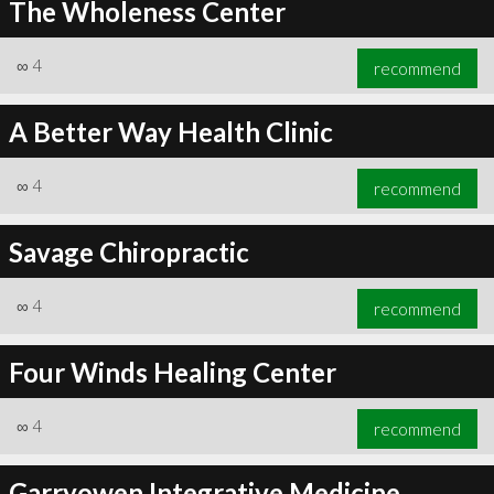
The Wholeness Center
∞
4
recommend
A Better Way Health Clinic
∞
4
recommend
Savage Chiropractic
∞
4
recommend
Four Winds Healing Center
∞
4
recommend
Garryowen Integrative Medicine