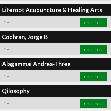
Liferoot Acupuncture & Healing Arts
∞
4
recommend
Cochran, Jorge B
∞
4
recommend
Alagammai Andrea-Three
∞
4
recommend
Qilosophy
∞
4
recommend