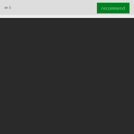
∞
6
recommend