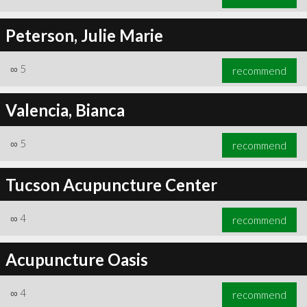
Peterson, Julie Marie
∞
5
recommend
Valencia, Bianca
∞
5
recommend
Tucson Acupuncture Center
∞
4
recommend
Acupuncture Oasis
∞
4
recommend