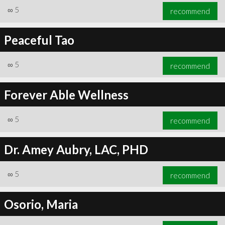
∞
5
recommend
Peaceful Tao
∞
5
recommend
Forever Able Wellness
∞
5
recommend
Dr. Amey Aubry, LAC, PHD
∞
5
recommend
Osorio, Maria