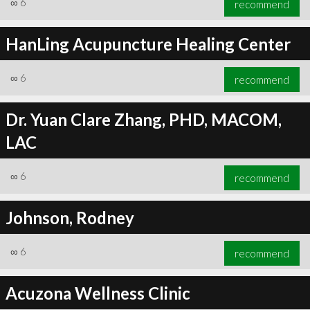
∞
6
recommend
HanLing Acupuncture Healing Center
∞
6
recommend
∞
6
recommend
Dr. Yuan Clare Zhang, PHD, MACOM,
LAC
∞
6
recommend
Johnson, Rodney
∞
6
recommend
Acuzona Wellness Clinic