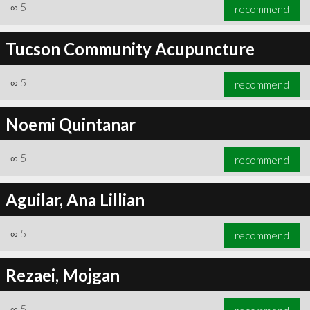
∞
5
recommend
Tucson Community Acupuncture
∞
5
recommend
Noemi Quintanar
∞
5
recommend
Aguilar, Ana Lillian
∞
5
recommend
Rezaei, Mojgan
∞
5