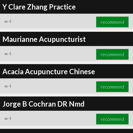
Y Clare Zhang Practice
∞
4
recommend
Maurianne Acupuncturist
∞
4
recommend
Acacia Acupuncture Chinese
∞
4
recommend
Jorge B Cochran DR Nmd
∞
4
recommend