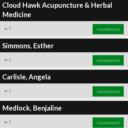
Cloud Hawk Acupuncture & Herbal
Medicine
∞
3
recommend
Simmons, Esther
∞
3
recommend
Carlisle, Angela
∞
3
recommend
Medlock, Benjaline
∞
3
recommend