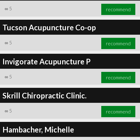
∞
5
recommend
Tucson Acupuncture Co-op
∞
5
recommend
Invigorate Acupuncture P
∞
5
recommend
Skrill Chiropractic Clinic.
∞
5
recommend
Hambacher, Michelle