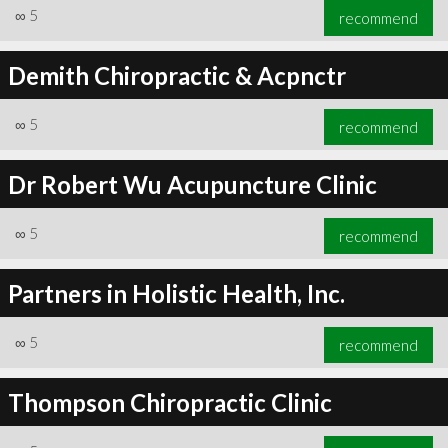
∞
5
recommend
Demith Chiropractic & Acpnctr
∞
5
recommend
Dr Robert Wu Acupuncture Clinic
∞
5
recommend
Partners in Holistic Health, Inc.
∞
5
recommend
Thompson Chiropractic Clinic