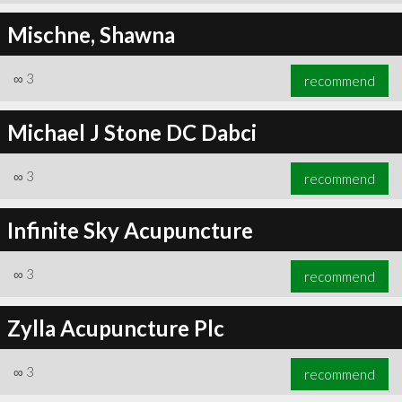
Mischne, Shawna
∞
3
recommend
Michael J Stone DC Dabci
∞
3
recommend
Infinite Sky Acupuncture
∞
3
recommend
Zylla Acupuncture Plc
∞
3
recommend