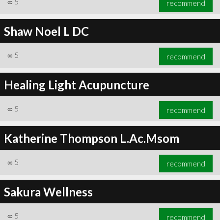
∞
5
recommend
Shaw Noel L DC
∞
5
recommend
Healing Light Acupuncture
∞
5
recommend
Katherine Thompson L.Ac.Msom
∞
5
recommend
Sakura Wellness
∞
5
recommend