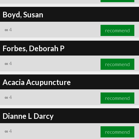
Boyd, Susan
∞
4
recommend
Forbes, Deborah P
∞
4
recommend
Acacia Acupuncture
∞
4
recommend
Dianne L Darcy
∞
4
recommend