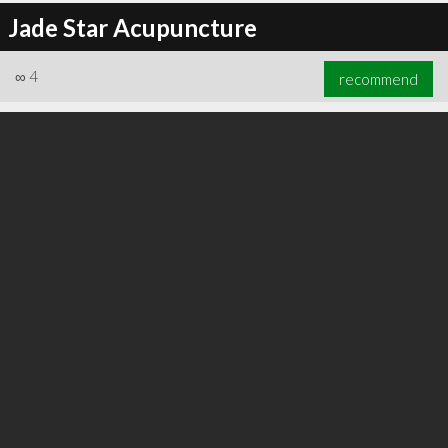
Jade Star Acupuncture
∞
4
recommend