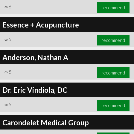
∞
6
recommend
Essence + Acupuncture
∞
5
recommend
Anderson, Nathan A
∞
5
recommend
Dr. Eric Vindiola, DC
∞
5
recommend
Carondelet Medical Group