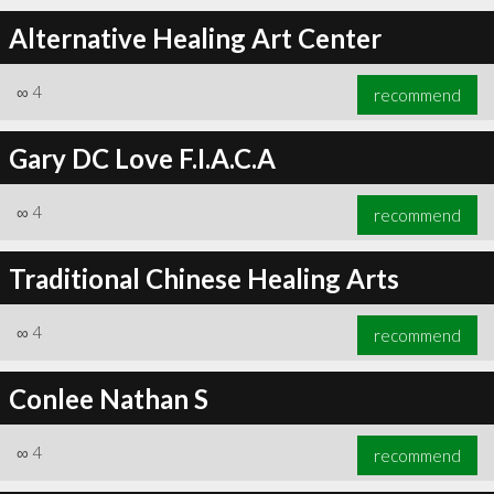
Alternative Healing Art Center
∞
4
recommend
Gary DC Love F.I.A.C.A
∞
4
recommend
Traditional Chinese Healing Arts
∞
4
recommend
Conlee Nathan S
∞
4
recommend