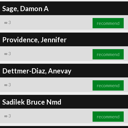
Sage, Damon A
∞
3
recommend
Providence, Jennifer
∞
3
recommend
Dettmer-Diaz, Anevay
∞
3
recommend
Sadilek Bruce Nmd
∞
3
recommend