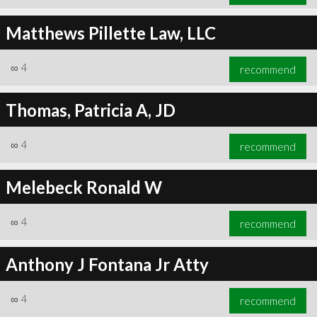
Matthews Pillette Law, LLC
∞
4
recommend
Thomas, Patricia A, JD
∞
4
recommend
Melebeck Ronald W
∞
4
recommend
Anthony J Fontana Jr Atty
∞
4
recommend