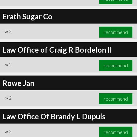
Erath Sugar Co
∞
2
recommend
Law Office of Craig R Bordelon II
∞
2
recommend
Rowe Jan
∞
2
recommend
Law Office Of Brandy L Dupuis
∞
2
recommend