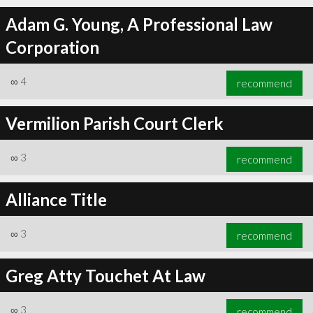
Adam G. Young, A Professional Law
Corporation
∞
4
recommend
Vermilion Parish Court Clerk
∞
3
recommend
Alliance Title
∞
3
recommend
Greg Atty Touchet At Law
∞
3
recommend