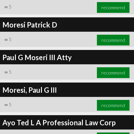
∞
5
recommend
Moresi Patrick D
∞
5
recommend
Paul G Moseri III Atty
∞
5
recommend
Moresi, Paul G III
∞
5
recommend
Ayo Ted L A Professional Law Corp