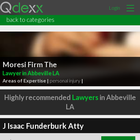
Login
back to categories
Moresi Firm The
Lawyer in Abbeville LA
Areas of Expertise |
personal injury
|
Highly recommended
Lawyers
in Abbeville
LA
J Isaac Funderburk Atty