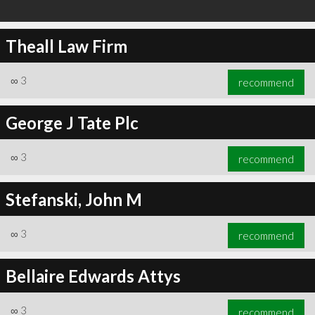
Theall Law Firm
∞
3
recommend
George J Tate Plc
∞
3
recommend
Stefanski, John M
∞
3
recommend
Bellaire Edwards Attys
∞
3
recommend