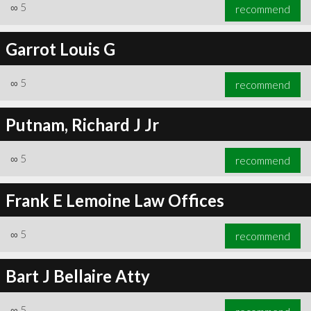
∞
5
recommend
Garrot Louis G
∞
5
recommend
Putnam, Richard J Jr
∞
5
recommend
Frank E Lemoine Law Offices
∞
5
recommend
Bart J Bellaire Atty
∞
5