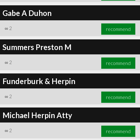
Gabe A Duhon
∞
2
recommend
Summers Preston M
∞
2
recommend
Funderburk & Herpin
∞
2
recommend
Michael Herpin Atty
∞
2
recommend