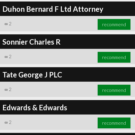
Duhon Bernard F Ltd Attorney
∞
2
recommend
Sonnier Charles R
∞
2
recommend
Tate George J PLC
∞
2
recommend
Edwards & Edwards
∞
2
recommend