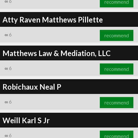
∞
6
recommend
Atty Raven Matthews Pillette
∞
6
recommend
∞
7
recommend
Matthews Law & Mediation, LLC
∞
6
recommend
Robichaux Neal P
∞
6
recommend
Weill Karl S Jr
∞
6
recommend