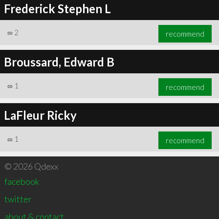
Frederick Stephen L
∞
2
recommend
Broussard, Edward B
∞
1
recommend
LaFleur Ricky
∞
1
recommend
© 2026 Qdexx
facebook
twitter
about & contact