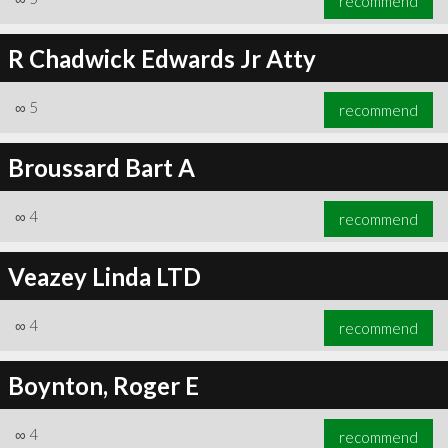
recommend
R Chadwick Edwards Jr Atty
∞
5
recommend
Broussard Bart A
∞
4
recommend
Veazey Linda LTD
∞
4
recommend
Boynton, Roger E
∞
4
recommend