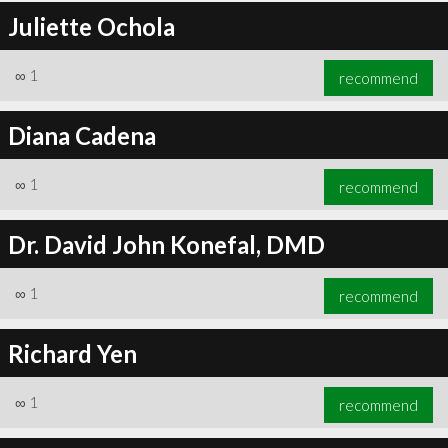
Juliette Ochola
∞
1
recommend
Diana Cadena
∞
1
recommend
Dr. David John Konefal, DMD
∞
1
recommend
Richard Yen
∞
1
recommend