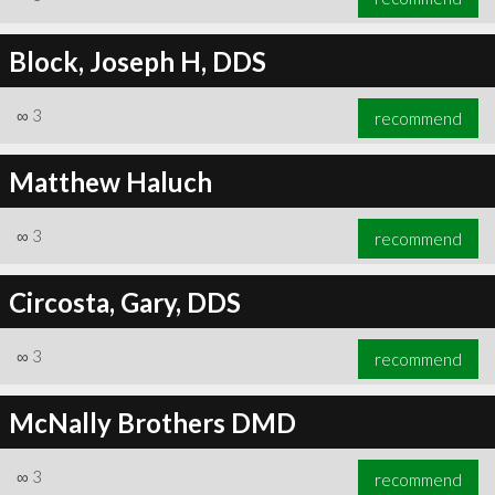
Block, Joseph H, DDS
∞
3
recommend
Matthew Haluch
∞
3
recommend
Circosta, Gary, DDS
∞
3
recommend
McNally Brothers DMD
∞
3
recommend