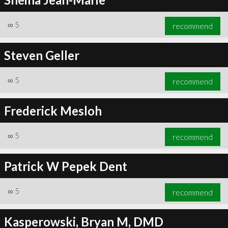
∞
5
recommend
Steven Geller
∞
5
recommend
Frederick Mesloh
∞
5
recommend
Patrick W Pepek Dent
∞
5
recommend
Kasperowski, Bryan M, DMD