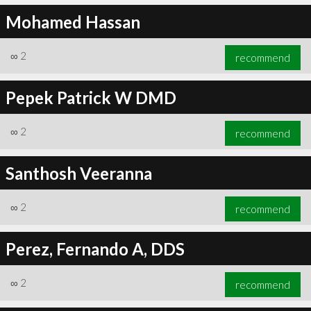
Mohamed Hassan
∞
2
recommend
Pepek Patrick W DMD
∞
2
recommend
Santhosh Veeranna
∞
2
recommend
Perez, Fernando A, DDS
∞
2
recommend