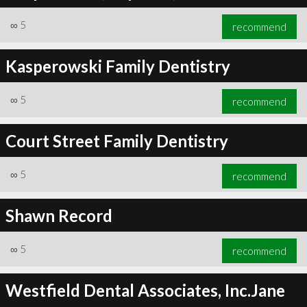
∞
5
recommend
Kasperowski Family Dentistry
∞
5
recommend
Court Street Family Dentistry
∞
5
recommend
Shawn Record
∞
5
recommend
Westfield Dental Associates, Inc.Jane