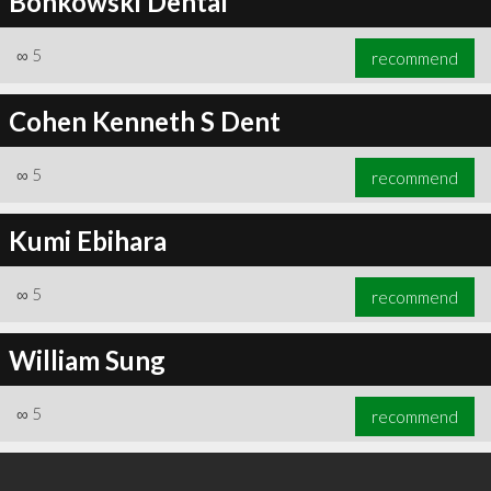
Bonkowski Dental
∞
5
recommend
Cohen Kenneth S Dent
∞
5
recommend
Kumi Ebihara
∞
5
recommend
William Sung
∞
5
recommend