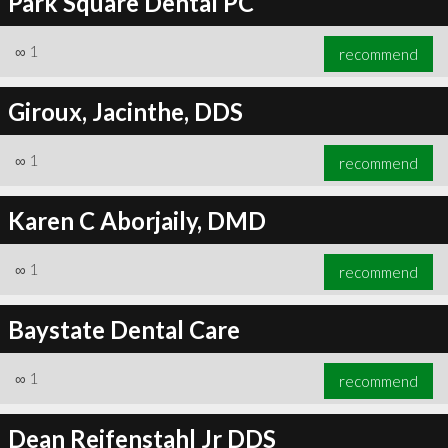
Park Square Dental PC
∞
1
recommend
Giroux, Jacinthe, DDS
∞
1
recommend
Karen C Aborjaily, DMD
∞
1
recommend
Baystate Dental Care
∞
1
recommend
Dean Reifenstahl Jr DDS