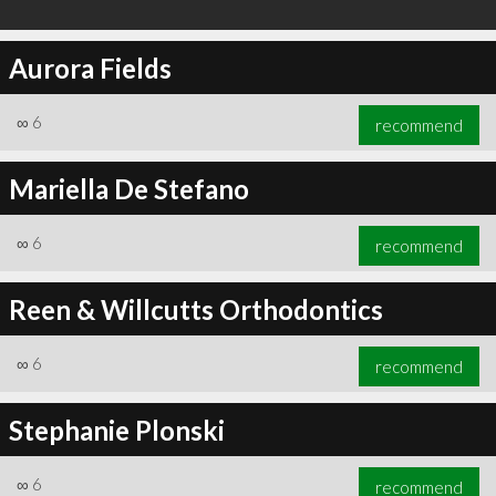
Aurora Fields
∞
6
recommend
Mariella De Stefano
∞
6
recommend
Reen & Willcutts Orthodontics
∞
6
recommend
Stephanie Plonski
∞
6
recommend