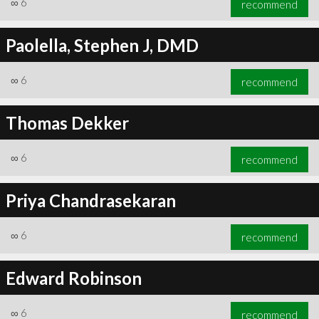
∞
6
recommend
Paolella, Stephen J, DMD
∞
6
recommend
∞
6
recommend
Thomas Dekker
∞
6
recommend
Priya Chandrasekaran
∞
6
recommend
Edward Robinson
∞
6
recommend