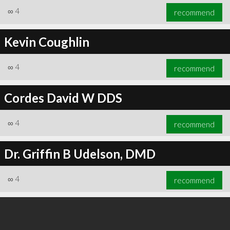
∞
4
recommend
Kevin Coughlin
∞
4
recommend
Cordes David W DDS
∞
4
recommend
Dr. Griffin B Udelson, DMD
∞
4
recommend