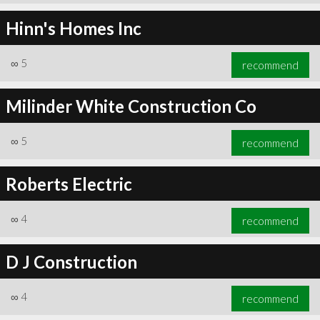
Hinn's Homes Inc
∞
5
recommend
Milinder White Construction Co
∞
5
recommend
Roberts Electric
∞
4
recommend
D J Construction
∞
4
recommend