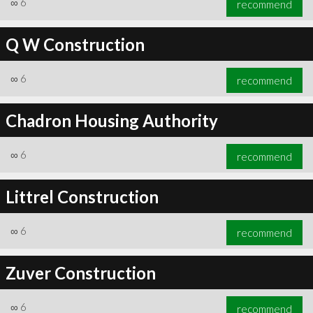
∞
6
recommend
Q W Construction
∞
6
recommend
∞
6
recommend
Chadron Housing Authority
∞
6
recommend
Littrel Construction
∞
6
recommend
Zuver Construction
∞
6
recommend