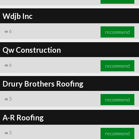
Wdjb Inc
∞
6
recommend
Qw Construction
∞
6
recommend
Drury Brothers Roofing
∞
5
recommend
A-R Roofing
∞
5
recommend