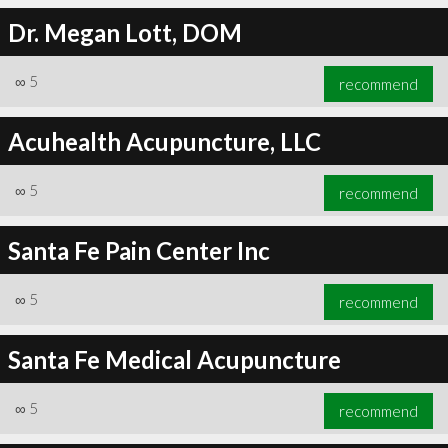
Dr. Megan Lott, DOM
∞
5
recommend
Acuhealth Acupuncture, LLC
∞
5
recommend
Santa Fe Pain Center Inc
∞
5
recommend
Santa Fe Medical Acupuncture
∞
5
recommend