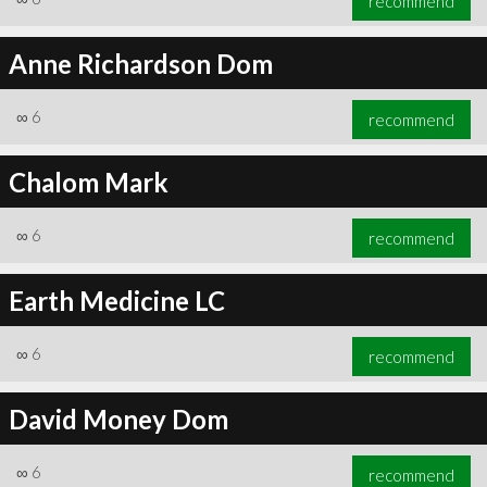
recommend
Anne Richardson Dom
∞
6
recommend
Chalom Mark
∞
6
recommend
Earth Medicine LC
∞
6
recommend
David Money Dom
∞
6
recommend