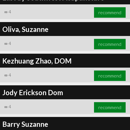
∞
4
recommend
Oliva, Suzanne
∞
4
recommend
Kezhuang Zhao, DOM
∞
4
recommend
Jody Erickson Dom
∞
4
recommend
Barry Suzanne