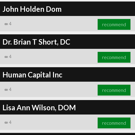
John Holden Dom
∞
4
recommend
Dr. Brian T Short, DC
∞
4
recommend
Human Capital Inc
∞
4
recommend
Lisa Ann Wilson, DOM
∞
4
recommend