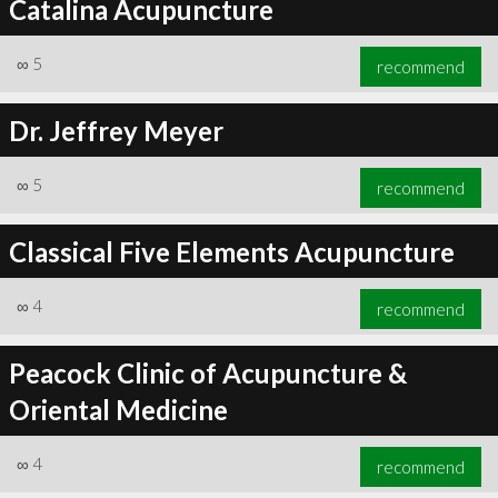
Catalina Acupuncture
∞
5
recommend
Dr. Jeffrey Meyer
∞
5
recommend
Classical Five Elements Acupuncture
∞
4
recommend
Peacock Clinic of Acupuncture &
Oriental Medicine
∞
4
recommend