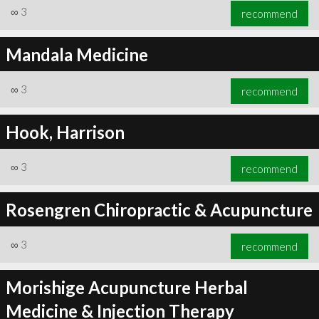
∞
3
recommend
Mandala Medicine
∞
3
recommend
Hook, Harrison
∞
3
recommend
Rosengren Chiropractic & Acupuncture
∞
3
recommend
Morishige Acupuncture Herbal
Medicine & Injection Therapy