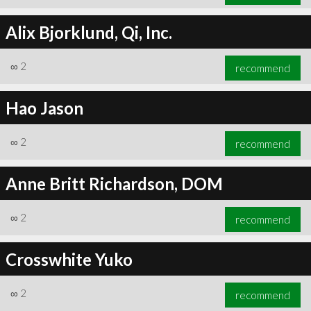
Alix Bjorklund, Qi, Inc.
∞
2
recommend
Hao Jason
∞
2
recommend
Anne Britt Richardson, DOM
∞
2
recommend
Crosswhite Yuko
∞
2
recommend