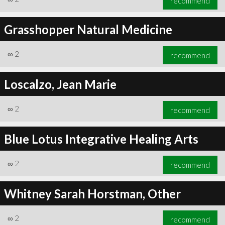
recommend
Grasshopper Natural Medicine
∞
2
recommend
Loscalzo, Jean Marie
∞
2
recommend
Blue Lotus Integrative Healing Arts
∞
2
recommend
Whitney Sarah Horstman, Other
∞
2
recommend