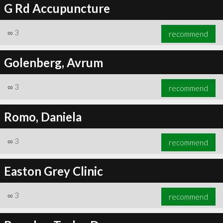
G Rd Accupuncture
∞
3
recommend
Golenberg, Avrum
∞
3
recommend
Romo, Daniela
∞
3
recommend
Easton Grey Clinic
∞
3
recommend