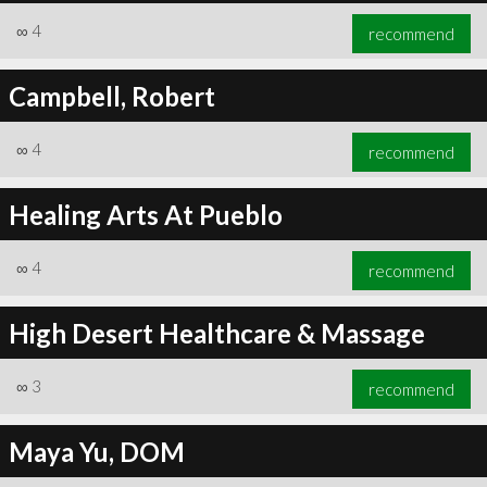
∞
4
recommend
Campbell, Robert
∞
4
recommend
Healing Arts At Pueblo
∞
4
recommend
High Desert Healthcare & Massage
∞
3
recommend
Maya Yu, DOM