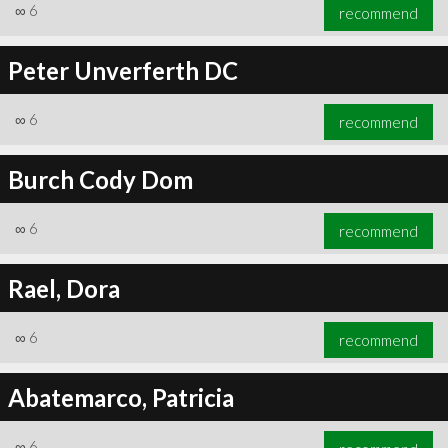
∞
6
recommend
Peter Unverferth DC
∞
6
recommend
Burch Cody Dom
∞
6
recommend
Rael, Dora
∞
6
recommend
Abatemarco, Patricia
∞
6