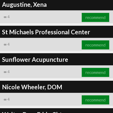
Augustine, Xena
∞
4
recommend
St Michaels Professional Center
∞
4
recommend
Sunflower Acupuncture
∞
4
recommend
Nicole Wheeler, DOM
∞
4
recommend