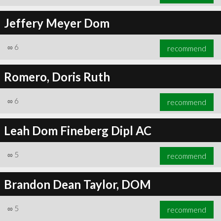
Jeffery Meyer Dom
∞
6
recommend
Romero, Doris Ruth
∞
6
recommend
Leah Dom Fineberg Dipl AC
∞
5
recommend
Brandon Dean Taylor, DOM
∞
5
recommend