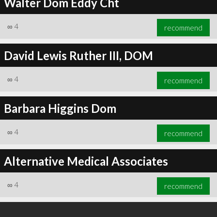
Walter Dom Eddy Cht
∞
4
recommend
David Lewis Ruther III, DOM
∞
4
recommend
Barbara Higgins Dom
∞
4
recommend
Alternative Medical Associates
∞
4
recommend