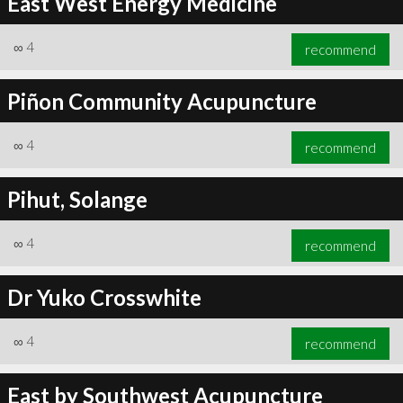
East West Energy Medicine
∞
4
recommend
Piñon Community Acupuncture
∞
4
recommend
Pihut, Solange
∞
4
recommend
Dr Yuko Crosswhite
∞
4
recommend
East by Southwest Acupuncture