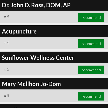
Dr. John D. Ross, DOM, AP
∞
5
recommend
Acupuncture
∞
5
recommend
Sunflower Wellness Center
∞
5
recommend
Mary Mcllhon Jo-Dom
∞
5
recommend