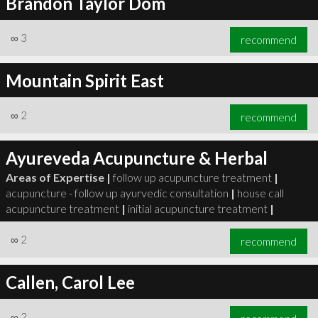
Brandon Taylor Dom
∞
3
recommend
Mountain Spirit East
∞
2
recommend
Ayureveda Acupuncture & Herbal
Areas of Expertise |
follow up acupuncture treatment
|
acupuncture - follow up ayurvedic consultation
|
house call
acupuncture treatment
|
initial acupuncture treatment
|
∞
2
recommend
Callen, Carol Lee
∞
2