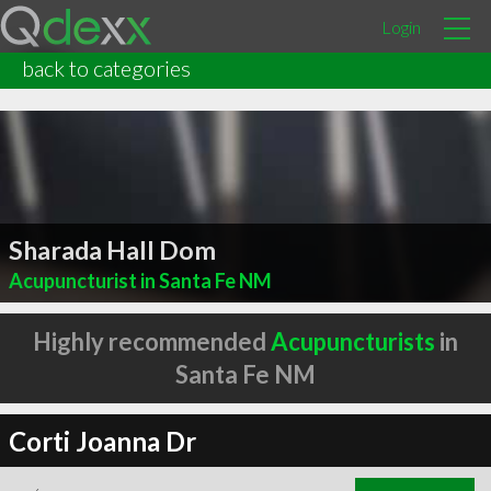
Login
back to categories
Sharada Hall Dom
Acupuncturist in Santa Fe NM
Highly recommended
Acupuncturists
in
Santa Fe NM
Corti Joanna Dr