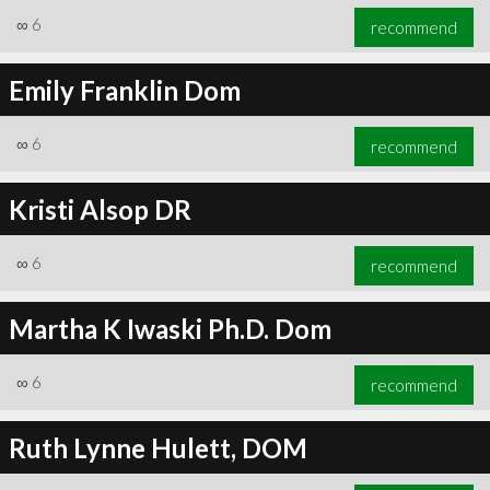
∞
6
recommend
Emily Franklin Dom
∞
6
recommend
Kristi Alsop DR
∞
6
recommend
Martha K Iwaski Ph.D. Dom
∞
6
recommend
Ruth Lynne Hulett, DOM