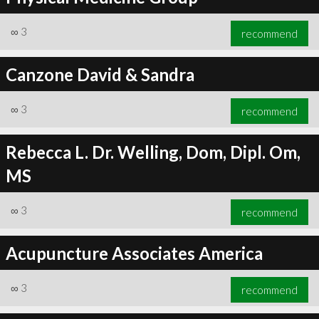
∞
3
recommend
Canzone David & Sandra
∞
3
recommend
Rebecca L. Dr. Welling, Dom, Dipl. Om,
MS
∞
3
recommend
Acupuncture Associates America
∞
3
recommend