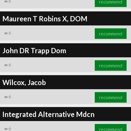
∞
6
recommend
Maureen T Robins X, DOM
∞
6
recommend
∞
6
recommend
John DR Trapp Dom
∞
6
recommend
Wilcox, Jacob
∞
6
recommend
Integrated Alternative Mdcn
∞
6
recommend