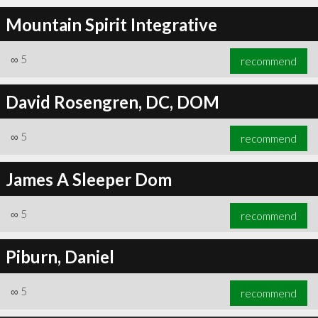
Mountain Spirit Integrative
∞
5
recommend
David Rosengren, DC, DOM
∞
5
recommend
James A Sleeper Dom
∞
5
recommend
Piburn, Daniel
∞
5
recommend