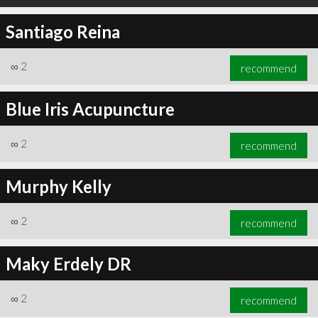
Santiago Reina
∞
2
recommend
Blue Iris Acupuncture
∞
2
recommend
Murphy Kelly
∞
2
recommend
Maky Erdely DR
∞
2
recommend