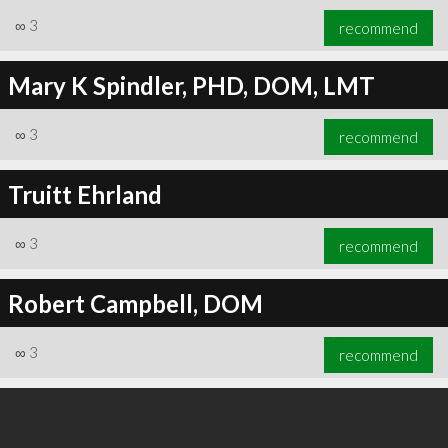
∞
3
recommend
Mary K Spindler, PHD, DOM, LMT
∞
3
recommend
Truitt Ehrland
∞
3
recommend
Robert Campbell, DOM
∞
3
recommend