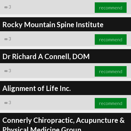
∞
3
recommend
Rocky Mountain Spine Institute
∞
3
recommend
Dr Richard A Connell, DOM
∞
3
recommend
Alignment of Life Inc.
∞
3
recommend
Connerly Chiropractic, Acupuncture &
Physical Medicine Group