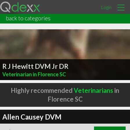
Login
back to categories
R J Hewitt DVM Jr DR
Veterinarian in Florence SC
Highly recommended
Veterinarians
in
Florence SC
Allen Causey DVM