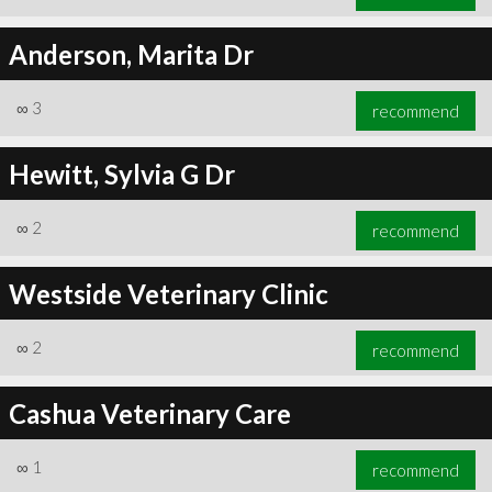
Anderson, Marita Dr
∞
3
recommend
Hewitt, Sylvia G Dr
∞
2
recommend
Westside Veterinary Clinic
∞
2
recommend
Cashua Veterinary Care
∞
1
recommend