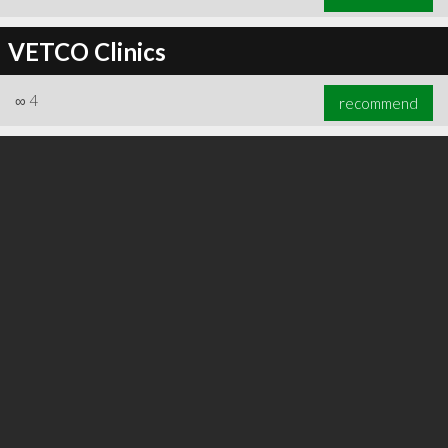
VETCO Clinics
∞
4
recommend