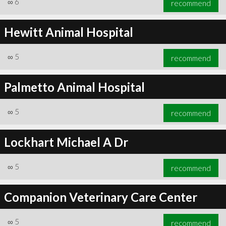
∞
6
recommend
Hewitt Animal Hospital
∞
5
recommend
∞
6
recommend
Palmetto Animal Hospital
∞
5
recommend
Lockhart Michael A Dr
∞
5
recommend
Companion Veterinary Care Center
∞
5
recommend