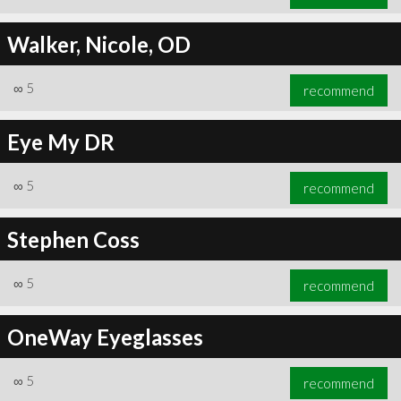
Walker, Nicole, OD
∞
5
recommend
Eye My DR
∞
5
recommend
Stephen Coss
∞
5
recommend
OneWay Eyeglasses
∞
5
recommend