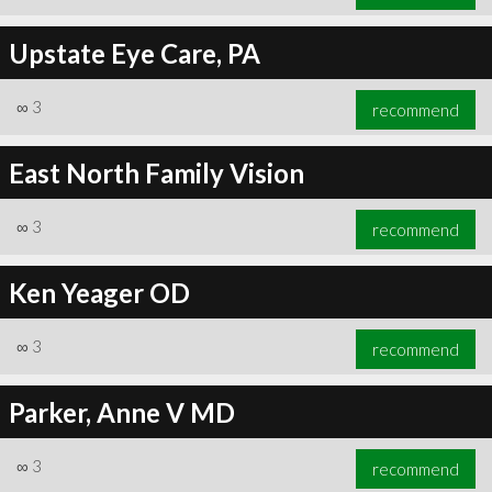
Upstate Eye Care, PA
∞
3
recommend
East North Family Vision
∞
3
recommend
Ken Yeager OD
∞
3
recommend
Parker, Anne V MD
∞
3
recommend