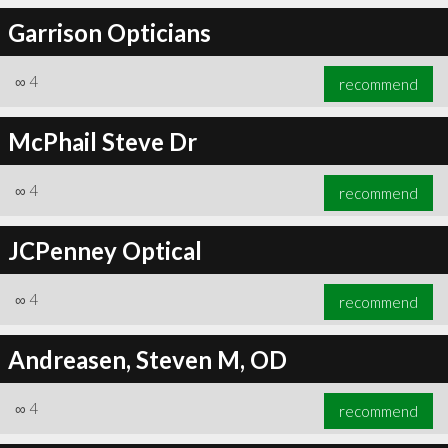
Garrison Opticians
∞
4
recommend
McPhail Steve Dr
∞
4
recommend
JCPenney Optical
∞
4
recommend
Andreasen, Steven M, OD
∞
4
recommend