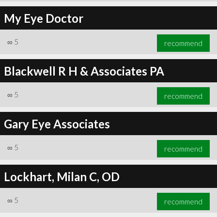
My Eye Doctor
∞
5
recommend
Blackwell R H & Associates PA
∞
5
recommend
Gary Eye Associates
∞
5
recommend
Lockhart, Milan C, OD
∞
5
recommend