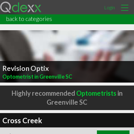
Login
back to categories
Revision Optix
Optometrist in Greenville SC
Highly recommended
Optometrists
in
Greenville SC
Cross Creek