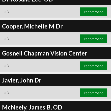
∞
3
recommend
Cooper, Michelle M Dr
∞
3
recommend
Gosnell Chapman Vision Center
∞
3
recommend
Javier, John Dr
∞
3
recommend
McNeely, James B, OD