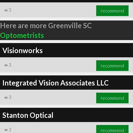
∞
3
recommend
Here are more Greenville SC
Optometrists
Visionworks
∞
3
recommend
Integrated Vision Associates LLC
∞
3
recommend
Stanton Optical
∞
3
recommend