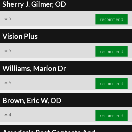
Sherry J. Gilmer, OD
∞
5
recommend
Vision Plus
∞
5
recommend
Williams, Marion Dr
∞
5
recommend
Brown, Eric W, OD
∞
4
recommend