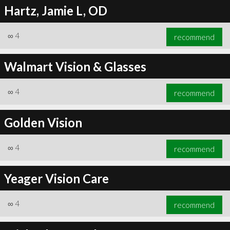
Hartz, Jamie L, OD
∞
4
recommend
Walmart Vision & Glasses
∞
4
recommend
Golden Vision
∞
4
recommend
Yeager Vision Care
∞
4
recommend