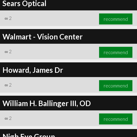
Sears Optical
∞
2
recommend
Walmart - Vision Center
∞
2
recommend
Howard, James Dr
∞
2
recommend
William H. Ballinger III, OD
∞
2
recommend
Nigh Eye Group