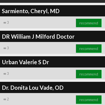
Sarmiento, Cheryl, MD
∞
3
recommend
DR William J Milford Doctor
∞
3
recommend
Urban Valerie S Dr
∞
3
recommend
Dr. Donita Lou Vade, OD
∞
2
recommend