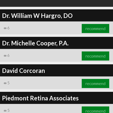
Dr. William W Hargro, DO
∞
6
recommend
Dr. Michelle Cooper, P.A.
∞
6
recommend
David Corcoran
∞
5
recommend
Piedmont Retina Associates
∞
5
recommend