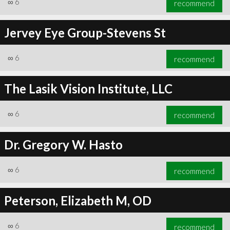
∞
6
recommend
Jervey Eye Group-Stevens St
∞
6
recommend
∞
6
recommend
The Lasik Vision Institute, LLC
∞
6
recommend
Dr. Gregory W. Hasto
∞
6
recommend
Peterson, Elizabeth M, OD
∞
6
recommend