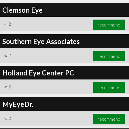
Clemson Eye
∞
2
recommend
Southern Eye Associates
∞
2
recommend
Holland Eye Center PC
∞
2
recommend
MyEyeDr.
∞
2
recommend