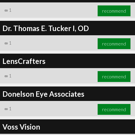
∞
1
recommend
Dr. Thomas E. Tucker I, OD
∞
1
recommend
LensCrafters
∞
1
recommend
Donelson Eye Associates
∞
1
recommend
Voss Vision