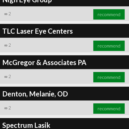
∞
2
recommend
TLC Laser Eye Centers
∞
2
recommend
McGregor & Associates PA
∞
2
recommend
Denton, Melanie, OD
∞
2
recommend
Spectrum Lasik