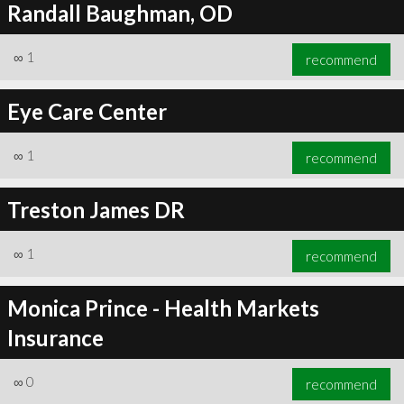
Randall Baughman, OD
∞
1
recommend
Eye Care Center
∞
1
recommend
Treston James DR
∞
1
recommend
Monica Prince - Health Markets
Insurance
∞
0
recommend