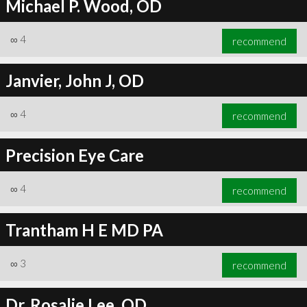
Michael P. Wood, OD
∞
4
recommend
Janvier, John J, OD
∞
4
recommend
Precision Eye Care
∞
4
recommend
Trantham H E MD PA
∞
3
recommend
Dr. Rosalie Lee, OD