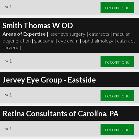
∞
1
recommend
Smith Thomas W OD
Areas of Expertise |
laser eye surgery
|
cataracts
|
macular
degeneration
|
glaucoma
|
eye exam
|
ophthalmology
|
cataract
surgery
|
∞
1
recommend
Jervey Eye Group - Eastside
∞
1
recommend
Retina Consultants of Carolina, PA
∞
1
recommend