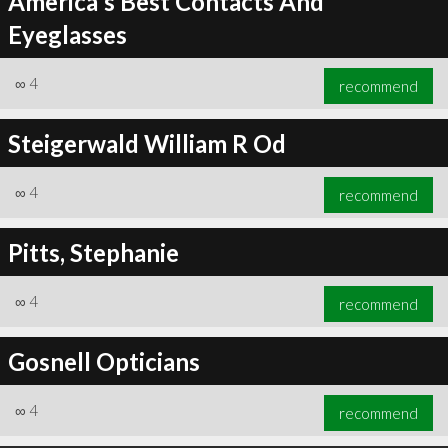
America's Best Contacts And
Eyeglasses
∞
4
recommend
Steigerwald William R Od
∞
4
recommend
Pitts, Stephanie
∞
4
recommend
Gosnell Opticians
∞
4
recommend