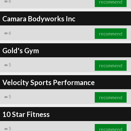
∞
6
recommend
Camara Bodyworks Inc
∞
6
recommend
∞
6
recommend
Gold's Gym
∞
5
recommend
Velocity Sports Performance
∞
5
recommend
10 Star Fitness
∞
5
recommend