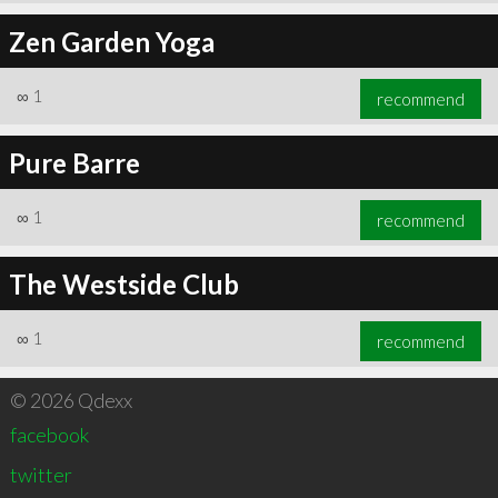
Zen Garden Yoga
∞
1
recommend
Pure Barre
∞
1
recommend
The Westside Club
∞
1
recommend
© 2026 Qdexx
facebook
twitter