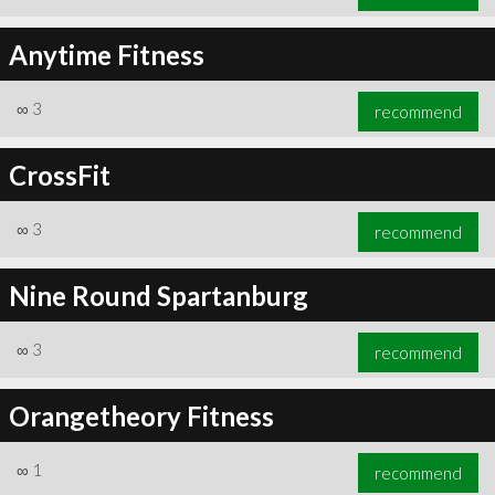
Anytime Fitness
∞
3
recommend
CrossFit
∞
3
recommend
Nine Round Spartanburg
∞
3
recommend
Orangetheory Fitness
∞
1
recommend