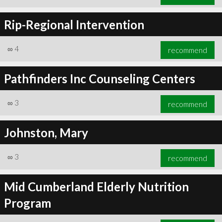
Rip-Regional Intervention
∞
4
recommend
Pathfinders Inc Counseling Centers
∞
3
recommend
Johnston, Mary
∞
3
recommend
Mid Cumberland Elderly Nutrition
Program