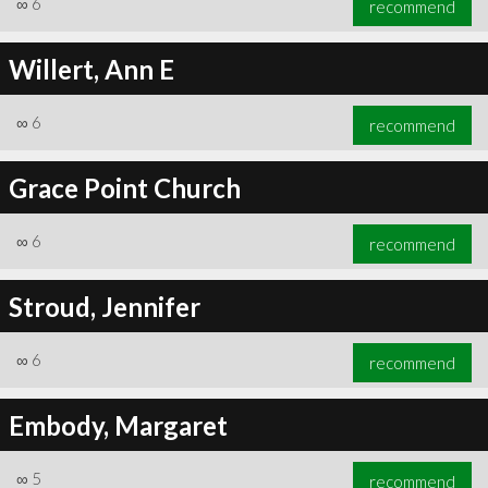
∞
6
recommend
Willert, Ann E
∞
6
recommend
∞
6
recommend
Grace Point Church
∞
6
recommend
Stroud, Jennifer
∞
6
recommend
Embody, Margaret
∞
5
recommend