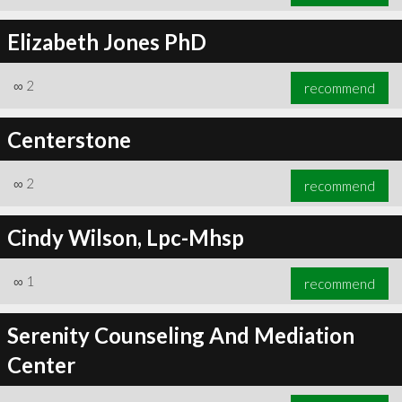
Elizabeth Jones PhD
∞
2
recommend
Centerstone
∞
2
recommend
Cindy Wilson, Lpc-Mhsp
∞
1
recommend
Serenity Counseling And Mediation
Center