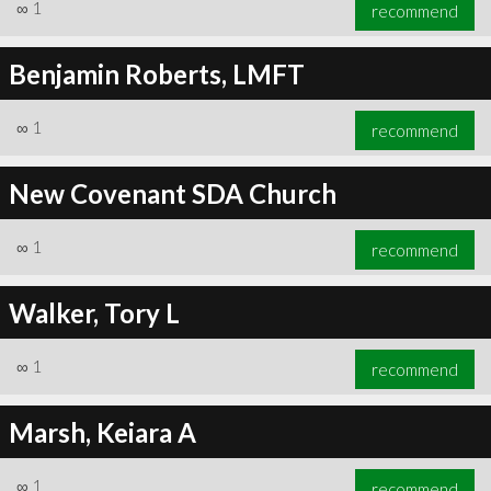
∞
1
recommend
Benjamin Roberts, LMFT
∞
1
recommend
New Covenant SDA Church
∞
1
recommend
Walker, Tory L
∞
1
recommend
Marsh, Keiara A
∞
1
recommend