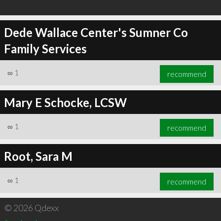
Dede Wallace Center's Sumner Co
Family Services
∞
1
recommend
Mary E Schocke, LCSW
∞
1
recommend
Root, Sara M
∞
1
recommend
© 2026 Qdexx