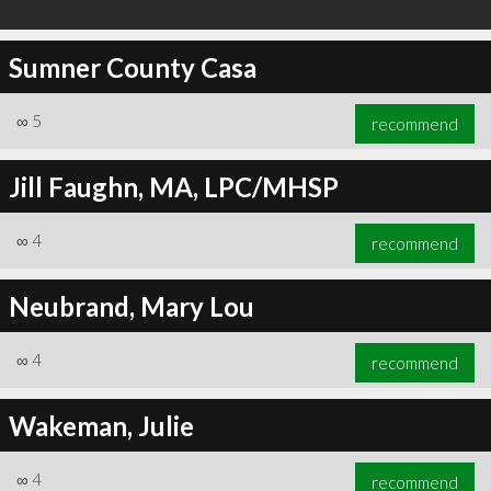
Sumner County Casa
∞
5
recommend
Jill Faughn, MA, LPC/MHSP
∞
4
recommend
Neubrand, Mary Lou
∞
4
recommend
Wakeman, Julie
∞
4
recommend