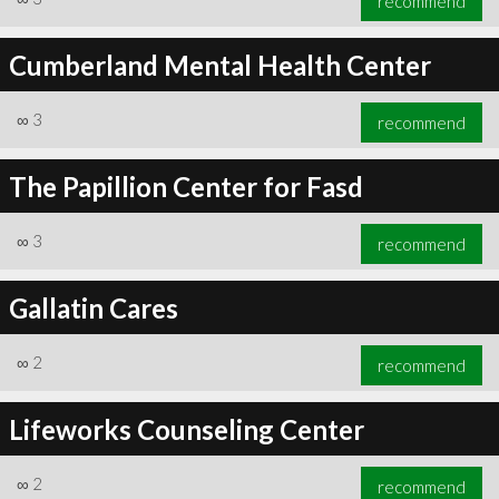
recommend
Cumberland Mental Health Center
∞
3
recommend
The Papillion Center for Fasd
∞
3
recommend
Gallatin Cares
∞
2
recommend
Lifeworks Counseling Center
∞
2
recommend