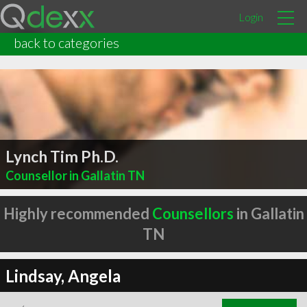
Login
back to categories
Lynch Tim Ph.D.
Counsellor in Gallatin TN
Highly recommended
Counsellors
in Gallatin
TN
Lindsay, Angela