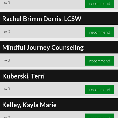
∞
3
recommend
Rachel Brimm Dorris, LCSW
∞
3
recommend
Mindful Journey Counseling
∞
3
recommend
Kuberski, Terri
∞
3
recommend
Kelley, Kayla Marie
∞
3