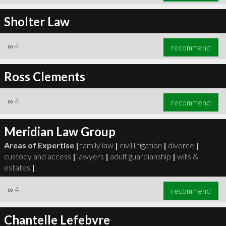
Sholter Law
∞
4
recommend
Ross Clements
∞
4
recommend
Meridian Law Group
Areas of Expertise |
family law
|
civil litigation
|
divorce
|
custody and access
|
lawyers
|
adult guardianship
|
wills &
estates
|
∞
4
recommend
Chantelle Lefebvre