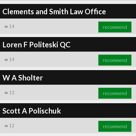
Clements and Smith Law Office
∞
14
recommend
Loren F Politeski QC
∞
14
recommend
W A Sholter
∞
13
recommend
Scott A Polischuk
∞
12
recommend