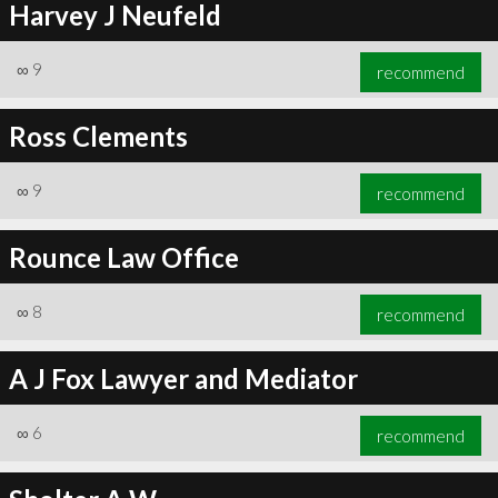
Harvey J Neufeld
∞
9
recommend
Ross Clements
∞
9
recommend
Rounce Law Office
∞
8
recommend
A J Fox Lawyer and Mediator
∞
6
recommend