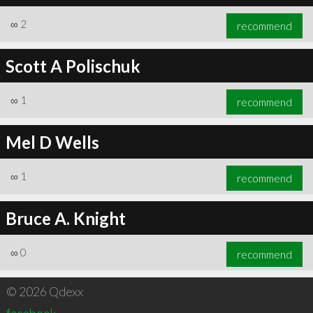
∞
2
recommend
Scott A Polischuk
∞
1
recommend
Mel D Wells
∞
1
recommend
Bruce A. Knight
∞
0
recommend
© 2026 Qdexx