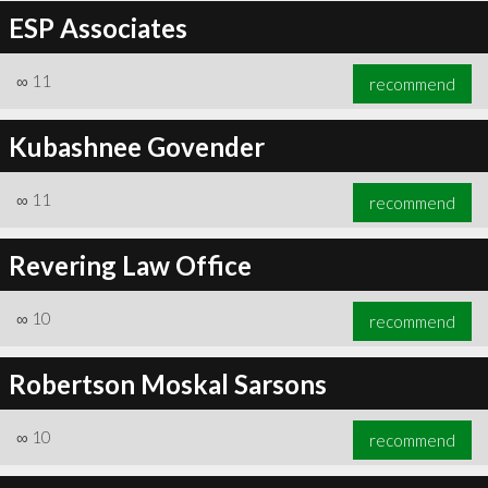
ESP Associates
∞
11
recommend
Kubashnee Govender
∞
11
recommend
Revering Law Office
∞
10
recommend
Robertson Moskal Sarsons
∞
10
recommend