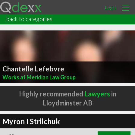
Login
back to categories
Chantelle Lefebvre
Works at Meridian Law Group
Highly recommended
Lawyers
in
Lloydminster AB
Myron I Strilchuk