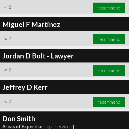
∞
2
recommend
Miguel F Martinez
∞
2
recommend
Jordan D Bolt - Lawyer
∞
2
recommend
Jeffrey D Kerr
∞
2
recommend
Don Smith
Areas of Expertise |
legal services
|