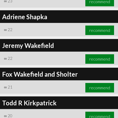
∞
23
recommend
Adriene Shapka
∞
22
recommend
∞
23
recommend
Jeremy Wakefield
∞
22
recommend
Fox Wakefield and Sholter
∞
21
recommend
Todd R Kirkpatrick
∞
20
recommend