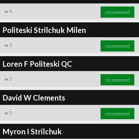
∞
4
recommend
Politeski Strilchuk Milen
∞
3
recommend
Loren F Politeski QC
∞
3
recommend
David W Clements
∞
3
recommend
Myron I Strilchuk