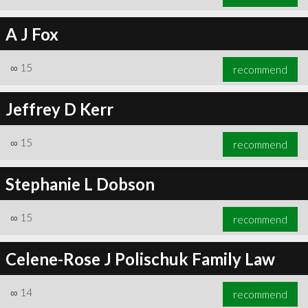
A J Fox
∞
15
recommend
Jeffrey D Kerr
∞
15
recommend
Stephanie L Dobson
∞
15
recommend
Celene-Rose J Polischuk Family Law
∞
14
recommend