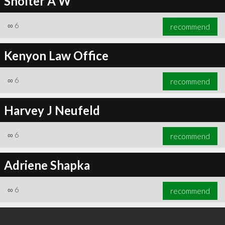
Sholter A W
∞
6
recommend
Kenyon Law Office
∞
6
recommend
Harvey J Neufeld
∞
6
recommend
Adriene Shapka
∞
6
recommend