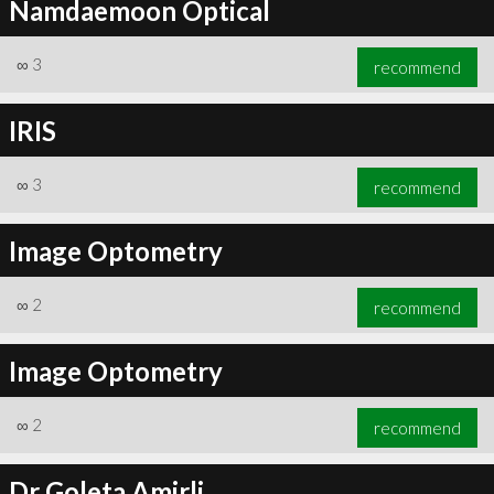
Namdaemoon Optical
∞
3
recommend
IRIS
∞
3
recommend
Image Optometry
∞
2
recommend
Image Optometry
∞
2
recommend
Dr Goleta Amirli