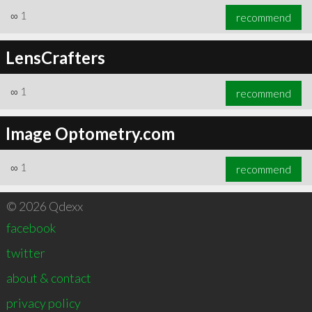
∞
1
recommend
LensCrafters
∞
1
recommend
Image Optometry.com
∞
1
recommend
© 2026 Qdexx
facebook
twitter
about & contact
privacy policy