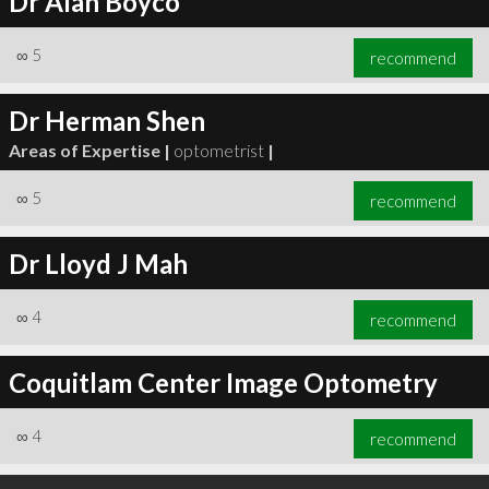
Dr Alan Boyco
∞
5
recommend
Dr Herman Shen
Areas of Expertise |
optometrist
|
∞
5
recommend
Dr Lloyd J Mah
∞
4
recommend
Coquitlam Center Image Optometry
∞
4
recommend