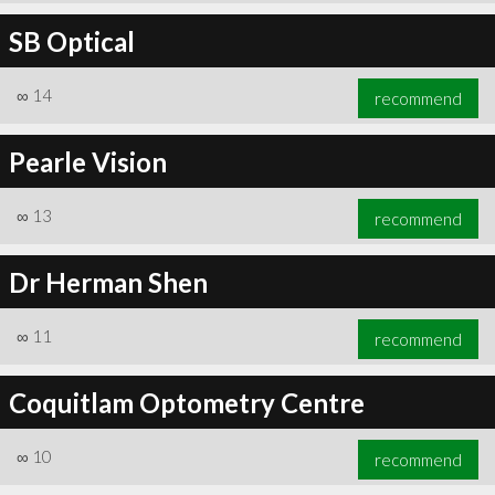
SB Optical
∞
14
recommend
Pearle Vision
∞
13
recommend
Dr Herman Shen
∞
11
recommend
Coquitlam Optometry Centre
∞
10
recommend