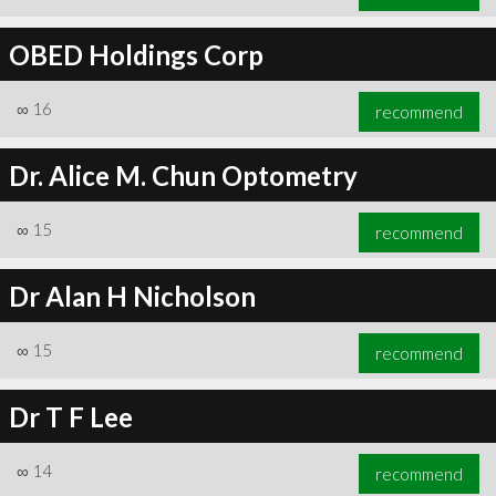
OBED Holdings Corp
∞
16
recommend
Dr. Alice M. Chun Optometry
∞
15
recommend
Dr Alan H Nicholson
∞
15
recommend
Dr T F Lee
∞
14
recommend