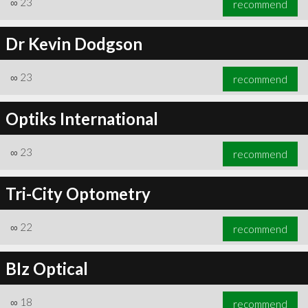
∞
23
recommend
Dr Kevin Dodgson
∞
23
recommend
∞
24
recommend
Optiks International
∞
23
recommend
Tri-City Optometry
∞
22
recommend
BIz Optical
∞
18
recommend