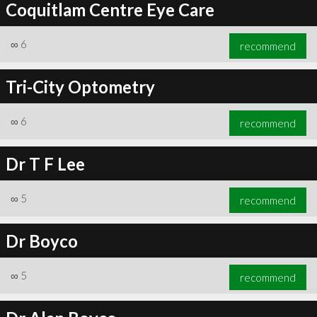
Coquitlam Centre Eye Care
∞
6
recommend
Tri-City Optometry
∞
6
recommend
Dr T F Lee
∞
5
recommend
Dr Boyco
∞
5
recommend