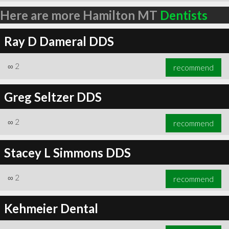
Here are more Hamilton MT
Dentists
Ray D Dameral DDS
∞
2
recommend
Greg Seltzer DDS
∞
2
recommend
Stacey L Simmons DDS
∞
2
recommend
Kehmeier Dental