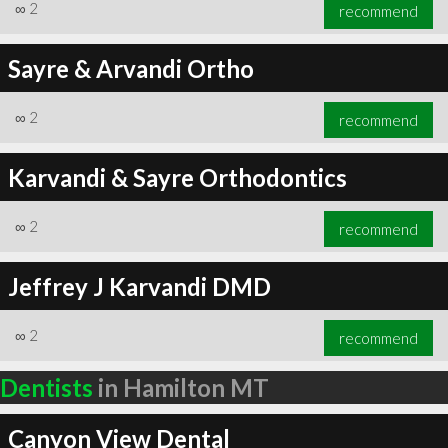
∞
2
recommend
Sayre & Arvandi Ortho
∞
2
recommend
Karvandi & Sayre Orthodontics
∞
2
recommend
Jeffrey J Karvandi DMD
∞
2
recommend
Dentists
in Hamilton MT
Canyon View Dental