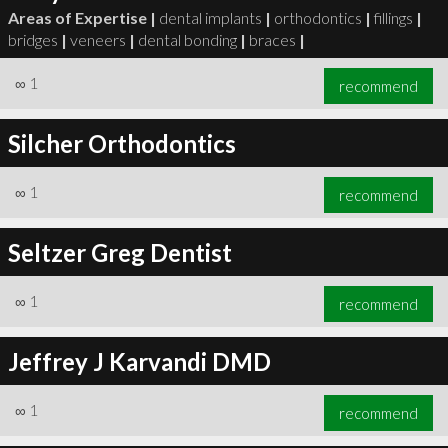
Areas of Expertise |
dental implants
|
orthodontics
|
fillings
|
bridges
|
veneers
|
dental bonding
|
braces
|
∞
1
recommend
Silcher Orthodontics
∞
1
recommend
Seltzer Greg Dentist
∞
1
recommend
Jeffrey J Karvandi DMD
∞
1
recommend