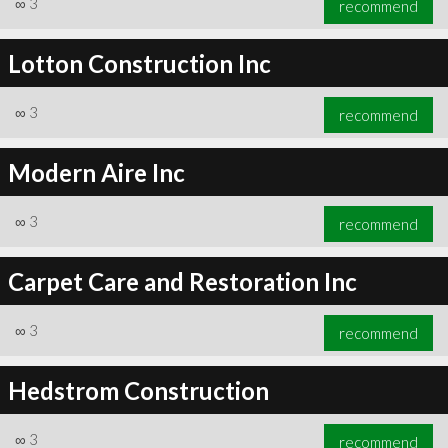
∞
3
recommend
Lotton Construction Inc
∞
3
recommend
∞
5
recommend
Modern Aire Inc
∞
3
recommend
Carpet Care and Restoration Inc
∞
3
recommend
Hedstrom Construction
∞
3
recommend