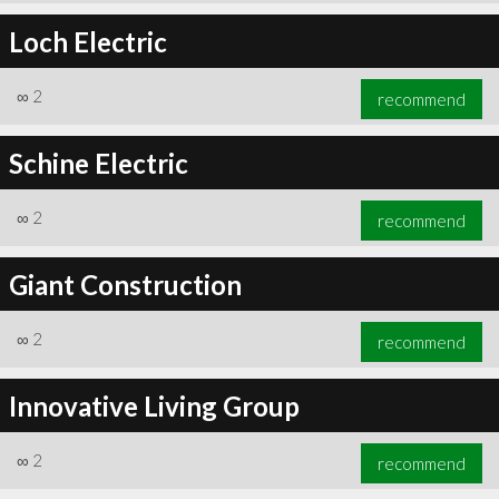
Loch Electric
∞
2
recommend
Schine Electric
∞
2
recommend
Giant Construction
∞
2
recommend
Innovative Living Group
∞
2
recommend