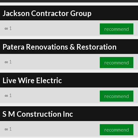
Jackson Contractor Group
∞
1
recommend
Patera Renovations & Restoration
∞
1
recommend
Live Wire Electric
∞
1
recommend
S M Construction Inc
∞
1
recommend