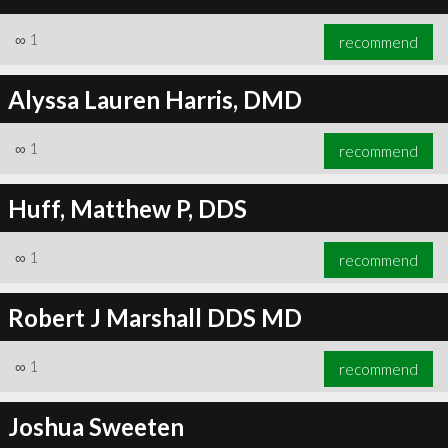
∞
1
recommend
Alyssa Lauren Harris, DMD
∞
1
recommend
Huff, Matthew P, DDS
∞
1
recommend
Robert J Marshall DDS MD
∞
1
recommend
Joshua Sweeten