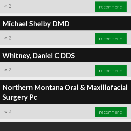
∞
2
recommend
Michael Shelby DMD
∞
2
recommend
Whitney, Daniel C DDS
∞
2
recommend
Northern Montana Oral & Maxillofacial
Surgery Pc
∞
2
recommend