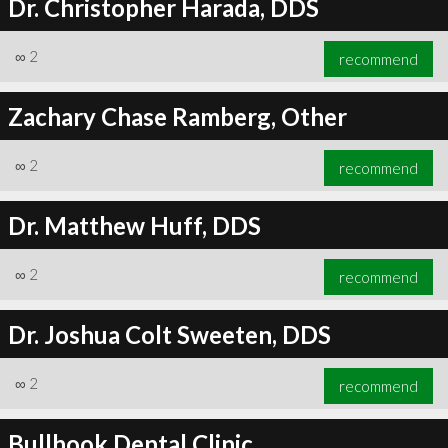
Dr. Christopher Harada, DDS
∞
2
recommend
Zachary Chase Ramberg, Other
∞
2
recommend
Dr. Matthew Huff, DDS
∞
2
recommend
Dr. Joshua Colt Sweeten, DDS
∞
2
recommend
Bullhook Dental Clinic