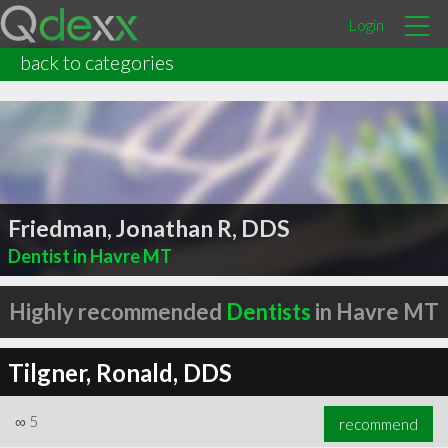
Login
back to categories
Friedman, Jonathan R, DDS
Dentist in Havre MT
Highly recommended
Dentists
in Havre MT
Tilgner, Ronald, DDS
∞
5
recommend