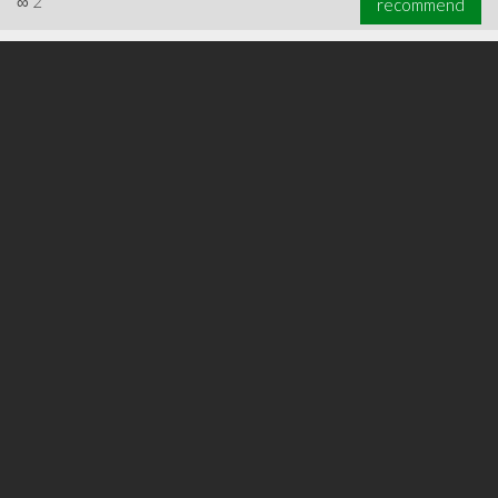
∞
2
recommend