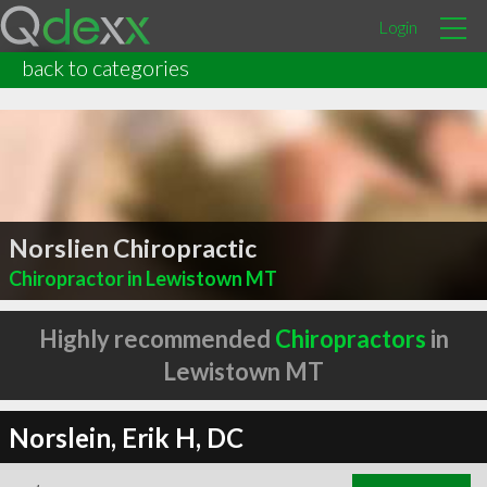
Login
back to categories
Norslien Chiropractic
Chiropractor in Lewistown MT
Highly recommended
Chiropractors
in
Lewistown MT
Norslein, Erik H, DC