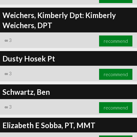
Weichers, Kimberly Dpt: Kimberly
Weichers, DPT
∞
3
recommend
Dusty Hosek Pt
∞
3
recommend
Schwartz, Ben
∞
3
recommend
Elizabeth E Sobba, PT, MMT