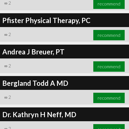
∞
2
recommend
Pfister Physical Therapy, PC
∞
2
recommend
Andrea J Breuer, PT
∞
2
recommend
Bergland Todd A MD
∞
2
recommend
Dr. Kathryn H Neff, MD
∞
2