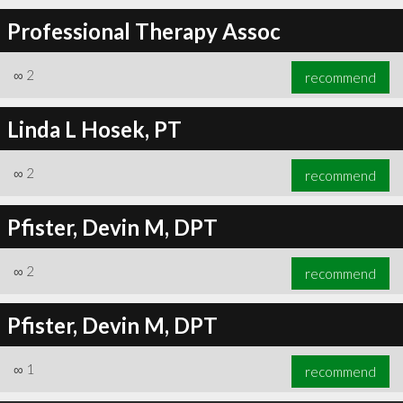
Professional Therapy Assoc
∞
2
recommend
Linda L Hosek, PT
∞
2
recommend
Pfister, Devin M, DPT
∞
2
recommend
Pfister, Devin M, DPT
∞
1
recommend