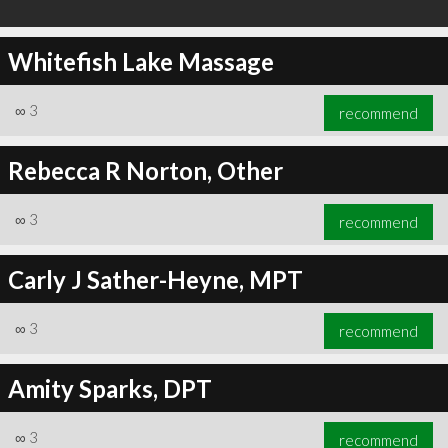
Whitefish Lake Massage
∞
3
recommend
Rebecca R Norton, Other
∞
3
recommend
Carly J Sather-Heyne, MPT
∞
3
recommend
Amity Sparks, DPT
∞
3
recommend