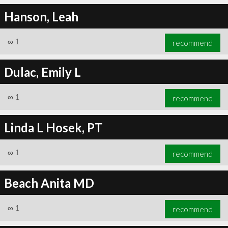
Hanson, Leah
∞
1
recommend
Dulac, Emily L
∞
1
recommend
Linda L Hosek, PT
∞
1
recommend
Beach Anita MD
∞
1
recommend