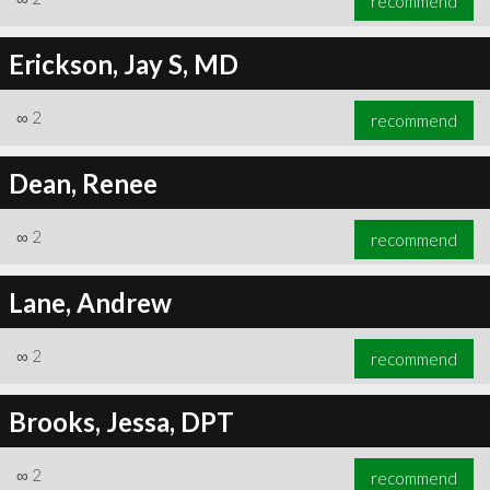
recommend
Erickson, Jay S, MD
∞
2
recommend
Dean, Renee
∞
2
recommend
Lane, Andrew
∞
2
recommend
Brooks, Jessa, DPT
∞
2
recommend