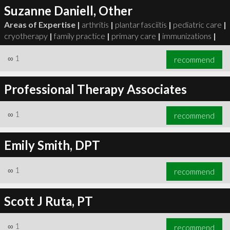
Suzanne Daniell, Other
Areas of Expertise |
arthritis
|
plantar fasciitis
|
pediatric care
|
cryotherapy
|
family practice
|
primary care
|
immunizations
|
∞
1
recommend
Professional Therapy Associates
∞
1
recommend
Emily Smith, DPT
∞
1
recommend
Scott J Ruta, PT
∞
1
recommend