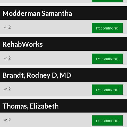
Modderman Samantha
∞
2
recommend
RehabWorks
∞
2
recommend
Brandt, Rodney D, MD
∞
2
recommend
Thomas, Elizabeth
∞
2
recommend