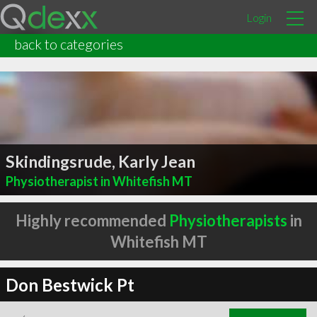
Login
back to categories
Skindingsrude, Karly Jean
Physiotherapist in Whitefish MT
Highly recommended
Physiotherapists
in
Whitefish MT
Don Bestwick Pt