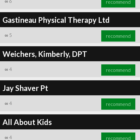
∞
6
recommend
Gastineau Physical Therapy Ltd
∞
5
recommend
∞
6
recommend
Weichers, Kimberly, DPT
∞
4
recommend
Jay Shaver Pt
∞
4
recommend
All About Kids
∞
4
recommend