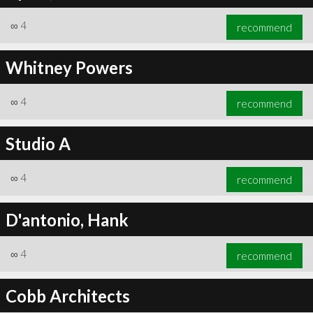
∞
4
recommend
Whitney Powers
∞
4
recommend
Studio A
∞
4
recommend
D'antonio, Hank
∞
4
recommend
Cobb Architects