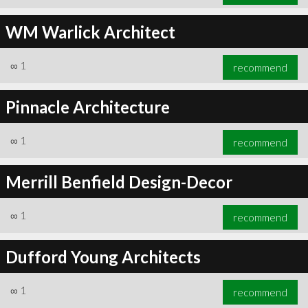
WM Warlick Architect
∞
1
recommend
Pinnacle Architecture
∞
1
recommend
Merrill Benfield Design-Decor
∞
1
recommend
Dufford Young Architects
∞
1
recommend