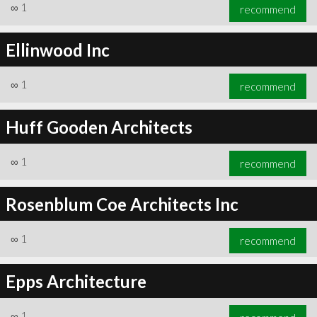
∞
1
recommend
Ellinwood Inc
∞
1
recommend
Huff Gooden Architects
∞
1
recommend
Rosenblum Coe Architects Inc
∞
1
recommend
Epps Architecture
∞
1