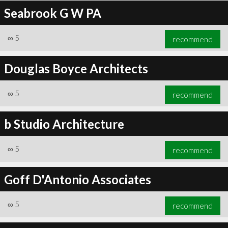
Seabrook G W PA
∞
5
recommend
Douglas Boyce Architects
∞
5
recommend
b Studio Architecture
∞
5
recommend
Goff D'Antonio Associates
∞
5
recommend