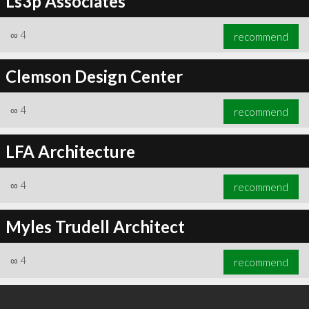
Ls3p Associates
∞
4
recommend
Clemson Design Center
∞
4
recommend
LFA Architecture
∞
4
recommend
Myles Trudell Architect
∞
4
recommend