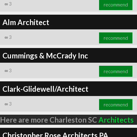
∞
3
recommend
Alm Architect
∞
3
recommend
Cummings & McCrady Inc
∞
3
recommend
Clark-Glidewell/Architect
∞
3
recommend
Here are more Charleston SC
Architects
Christopher Rose Architects PA