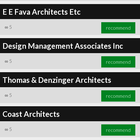
E E Fava Architects Etc
∞
5
recommend
Design Management Associates Inc
∞
5
recommend
Thomas & Denzinger Architects
∞
5
recommend
Coast Architects
∞
5
recommend