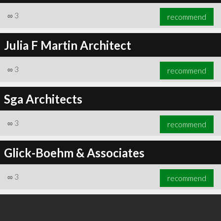
∞
3
recommend
Julia F Martin Architect
∞
3
recommend
Sga Architects
∞
3
recommend
Glick-Boehm & Associates
∞
3
recommend