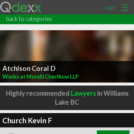
Login
back to categories
Atchison Coral D
Works at Morelli Chertkow LLP
Highly recommended
Lawyers
in Williams
Lake BC
Church Kevin F