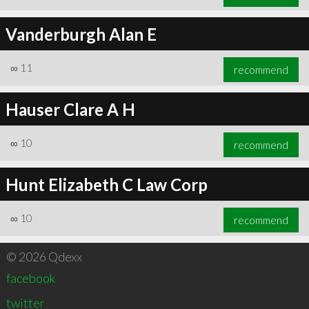
Vanderburgh Alan E
∞
11
recommend
Hauser Clare A H
∞
10
recommend
Hunt Elizabeth C Law Corp
∞
10
recommend
© 2026 Qdexx
facebook
twitter