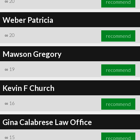
∞
20
recommend
Weber Patricia
∞
20
recommend
∞
23
recommend
Mawson Gregory
∞
19
recommend
Kevin F Church
∞
16
recommend
Gina Calabrese Law Office
∞
15
recommend