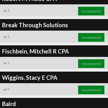
∞
3
recommend
Break Through Solutions
∞
3
recommend
Fischbein, Mitchell R CPA
∞
3
recommend
Wiggins, Stacy E CPA
∞
3
recommend
Baird