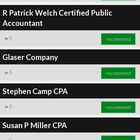
R Patrick Welch Certified Public
Accountant
∞
5
recommend
Glaser Company
∞
5
recommend
Stephen Camp CPA
∞
5
recommend
Susan P Miller CPA