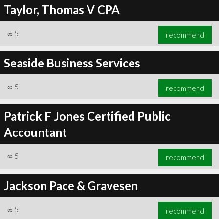
Taylor, Thomas V CPA
∞
5
recommend
Seaside Business Services
∞
5
recommend
Patrick F Jones Certified Public
Accountant
∞
5
recommend
Jackson Pace & Gravesen
∞
5
recommend