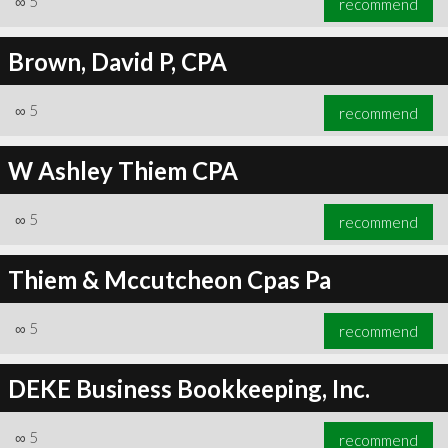
∞
5
recommend
Brown, David P, CPA
∞
5
recommend
W Ashley Thiem CPA
∞
5
recommend
Thiem & Mccutcheon Cpas Pa
∞
5
recommend
DEKE Business Bookkeeping, Inc.
∞
5
recommend