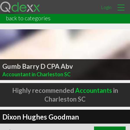
Login
back to categories
Gumb Barry D CPA Abv
Accountant in Charleston SC
Highly recommended
Accountants
in
Charleston SC
Dixon Hughes Goodman