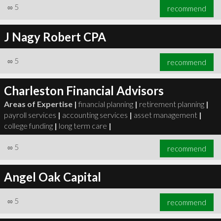
∞
5
recommend
J Nagy Robert CPA
∞
5
recommend
Charleston Financial Advisors
Areas of Expertise |
financial planning
|
retirement planning
|
payroll services
|
accounting services
|
asset management
|
college funding
|
long term care
|
∞
5
recommend
Angel Oak Capital
∞
5
recommend