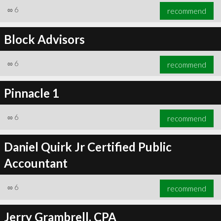
∞
6
recommend
Block Advisors
∞
6
recommend
Pinnacle 1
∞
6
recommend
Daniel Quirk Jr Certified Public
Accountant
∞
6
recommend
Jerry Grambrell, CPA