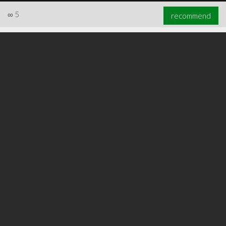
∞
5
recommend