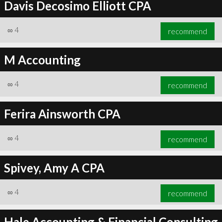
Davis Decosimo Elliott CPA
∞
4
recommend
M Accounting
∞
4
recommend
Ferira Ainsworth CPA
∞
4
recommend
Spivey, Amy A CPA
∞
4
recommend
Hale Accounting & Financial Consulting