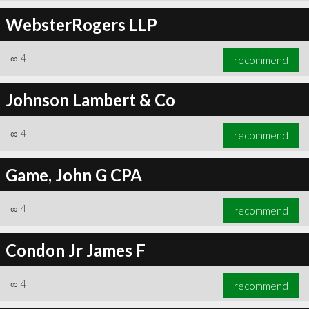
WebsterRogers LLP
∞
4
recommend
Johnson Lambert & Co
∞
4
recommend
Game, John G CPA
∞
4
recommend
Condon Jr James F
∞
4
recommend