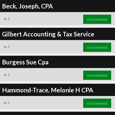
Beck, Joseph, CPA
∞
4
recommend
Gilbert Accounting & Tax Service
∞
4
recommend
Burgess Sue Cpa
∞
4
recommend
Hammond-Trace, Melonie H CPA
∞
4
recommend