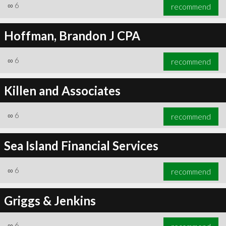
∞
6
recommend
Hoffman, Brandon J CPA
∞
6
recommend
Killen and Associates
∞
6
recommend
Sea Island Financial Services
∞
6
recommend
Griggs & Jenkins
∞
6