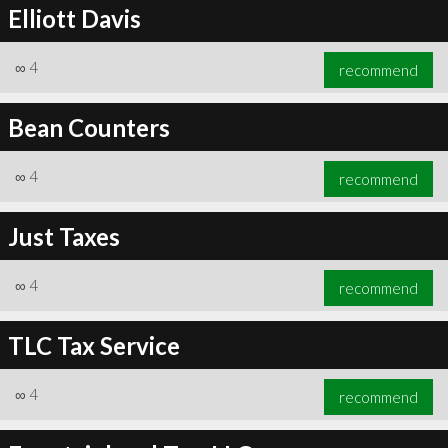
Elliott Davis
∞
4
recommend
Bean Counters
∞
4
recommend
Just Taxes
∞
4
recommend
TLC Tax Service
∞
4
recommend