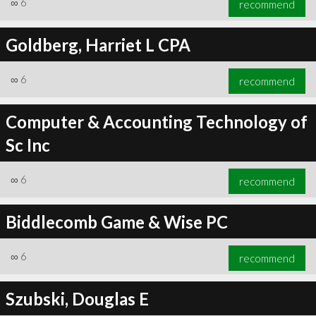
∞
6
recommend
Goldberg, Harriet L CPA
∞
6
recommend
∞
6
recommend
Computer & Accounting Technology of
Sc Inc
∞
6
recommend
Biddlecomb Game & Wise PC
∞
6
recommend
Szubski, Douglas E