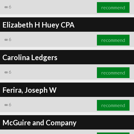
∞
6
recommend
Elizabeth H Huey CPA
∞
6
recommend
Carolina Ledgers
∞
6
recommend
Ferira, Joseph W
∞
6
recommend
McGuire and Company