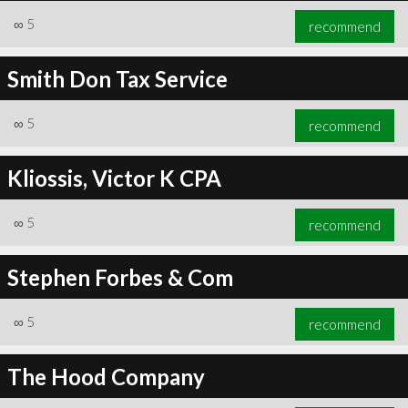
∞
5
recommend
Smith Don Tax Service
∞
5
recommend
Kliossis, Victor K CPA
∞
5
recommend
Stephen Forbes & Com
∞
5
recommend
The Hood Company