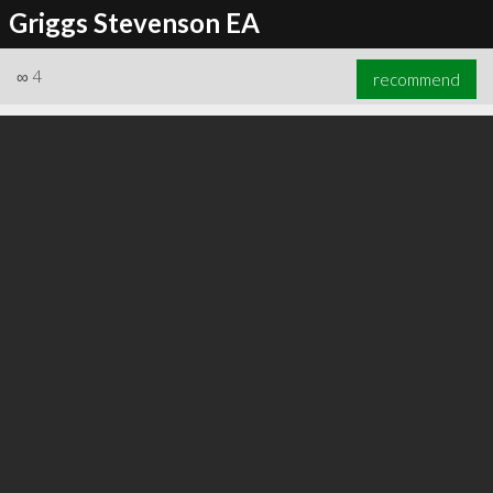
Griggs Stevenson EA
∞
4
recommend