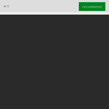
∞
6
recommend