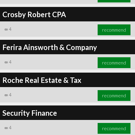
Crosby Robert CPA
∞
4
recommend
Ferira Ainsworth & Company
∞
4
recommend
Roche Real Estate & Tax
∞
4
recommend
Security Finance
∞
4
recommend