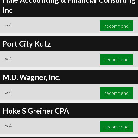
Inc
∞
4
recommend
Port City Kutz
∞
4
recommend
M.D. Wagner, Inc.
∞
4
recommend
Hoke S Greiner CPA
∞
4
recommend