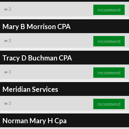
∞
3
recommend
Mary B Morrison CPA
∞
3
recommend
Tracy D Buchman CPA
∞
3
recommend
Meridian Services
∞
3
recommend
Norman Mary H Cpa