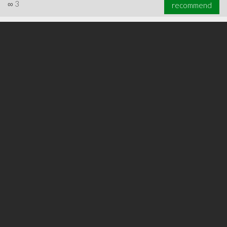
∞
3
recommend