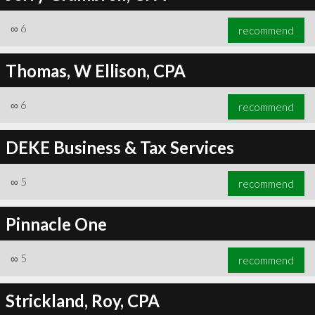
∞
6
recommend
Thomas, W Ellison, CPA
∞
6
recommend
DEKE Business & Tax Services
∞
5
recommend
Pinnacle One
∞
5
recommend
Strickland, Roy, CPA