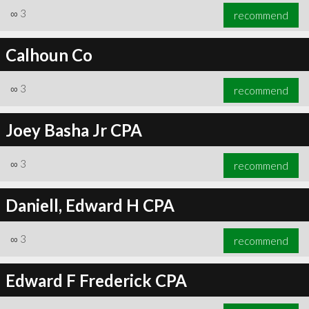
∞
3
recommend
Calhoun Co
∞
3
recommend
Joey Basha Jr CPA
∞
3
recommend
Daniell, Edward H CPA
∞
3
recommend
Edward F Frederick CPA