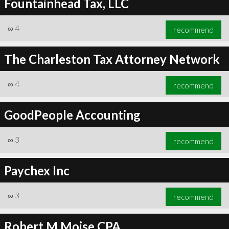
Fountainhead Tax, LLC
∞
4
recommend
The Charleston Tax Attorney Network
∞
4
recommend
GoodPeople Accounting
∞
3
recommend
Paychex Inc
∞
3
recommend
Robert M Moise CPA