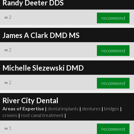
Randy Deeter DDS
∞
2
recommend
James A Clark DMD MS
∞
2
recommend
Michelle Slezewski DMD
∞
2
recommend
River City Dental
Areas of Expertise |
dental implants
|
dentures
|
bridges
|
crowns
|
root canal treatment
|
∞
1
recommend