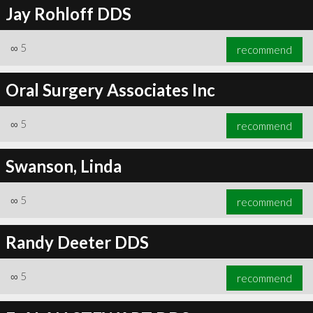
Jay Rohloff DDS
∞
5
recommend
Oral Surgery Associates Inc
∞
5
recommend
Swanson, Linda
∞
5
recommend
Randy Deeter DDS
∞
5
recommend