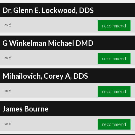
Dr. Glenn E. Lockwood, DDS
∞
6
recommend
∞
6
recommend
G Winkelman Michael DMD
∞
6
recommend
Mihailovich, Corey A, DDS
∞
6
recommend
James Bourne
∞
6
recommend