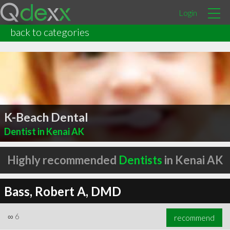
Login
back to categories
K-Beach Dental
Dentist in Kenai AK
Highly recommended
Dentists
in Kenai AK
Bass, Robert A, DMD
∞
6
recommend