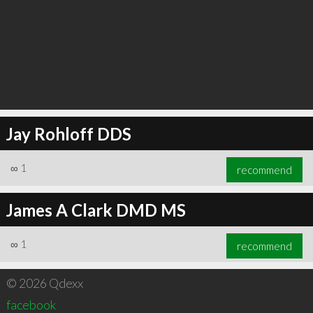
Jay Rohloff DDS
∞
1
recommend
James A Clark DMD MS
∞
1
recommend
© 2026 Qdexx
facebook