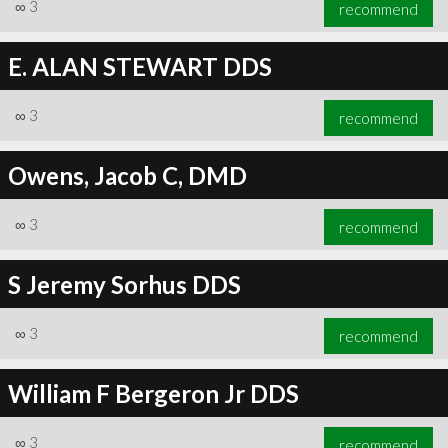
∞
3
recommend
E. ALAN STEWART DDS
∞
3
recommend
Owens, Jacob C, DMD
∞
3
recommend
S Jeremy Sorhus DDS
∞
3
recommend
William F Bergeron Jr DDS
∞
3
recommend