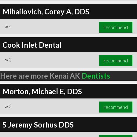
Mihailovich, Corey A, DDS
∞
4
recommend
Cook Inlet Dental
∞
3
recommend
Here are more Kenai AK
Dentists
Morton, Michael E, DDS
∞
3
recommend
S Jeremy Sorhus DDS