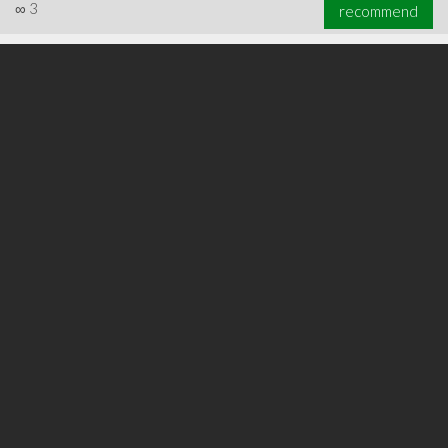
∞
3
recommend