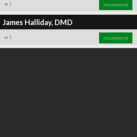
∞
1
recommend
James Halliday, DMD
∞
1
recommend