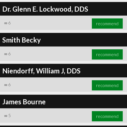
Dr. Glenn E. Lockwood, DDS
∞
6
recommend
Smith Becky
∞
6
recommend
Niendorff, William J, DDS
∞
6
recommend
James Bourne
∞
5
recommend