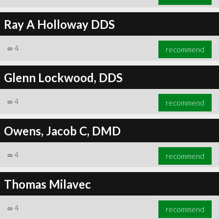
Ray A Holloway DDS
∞
4
recommend
Glenn Lockwood, DDS
∞
4
recommend
Owens, Jacob C, DMD
∞
4
recommend
Thomas Milavec
∞
4
recommend