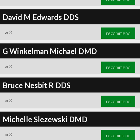
David M Edwards DDS
∞
3
recommend
G Winkelman Michael DMD
∞
3
recommend
Bruce Nesbit R DDS
∞
3
recommend
Michelle Slezewski DMD
∞
3
recommend