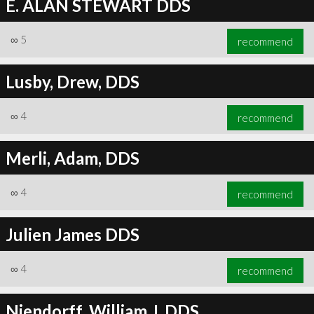
E. ALAN STEWART DDS
∞
5
recommend
Lusby, Drew, DDS
∞
4
recommend
Merli, Adam, DDS
∞
4
recommend
Julien James DDS
∞
4
recommend
Niendorff, William J, DDS