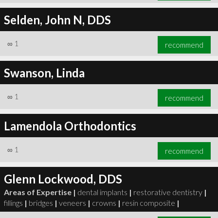
Selden, John N, DDS
∞
1
recommend
Swanson, Linda
∞
1
recommend
Lamendola Orthodontics
∞
1
recommend
Glenn Lockwood, DDS
Areas of Expertise |
dental implants
|
restorative dentistry
|
fillings
|
bridges
|
veneers
|
crowns
|
resin composite
|