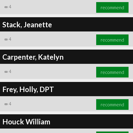
∞
4
recommend
Stack, Jeanette
∞
4
recommend
Carpenter, Katelyn
∞
4
recommend
Frey, Holly, DPT
∞
4
recommend
Houck William