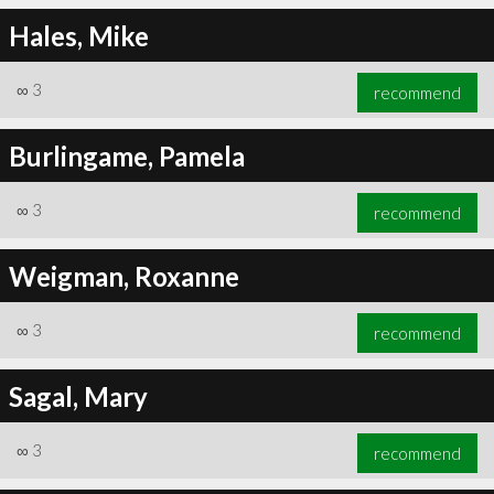
Hales, Mike
∞
3
recommend
Burlingame, Pamela
∞
3
recommend
Weigman, Roxanne
∞
3
recommend
Sagal, Mary
∞
3
recommend