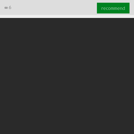
∞
6
recommend