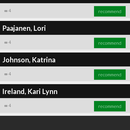
∞
4
recommend
Paajanen, Lori
∞
4
recommend
Johnson, Katrina
∞
4
recommend
Ireland, Kari Lynn
∞
4
recommend