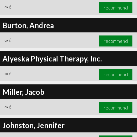
∞
6
recommend
Burton, Andrea
∞
6
recommend
Alyeska Physical Therapy, Inc.
∞
6
recommend
Miller, Jacob
∞
6
recommend
Johnston, Jennifer