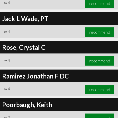
∞
4
recommend
Jack L Wade, PT
∞
4
recommend
Rose, Crystal C
∞
4
recommend
Ramirez Jonathan F DC
∞
4
recommend
Poorbaugh, Keith
∞
3