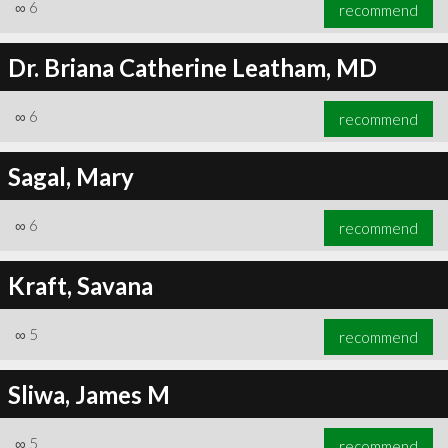
∞
6
recommend
Dr. Briana Catherine Leatham, MD
∞
6
recommend
Sagal, Mary
∞
6
recommend
Kraft, Savana
∞
5
recommend
Sliwa, James M
∞
5
recommend