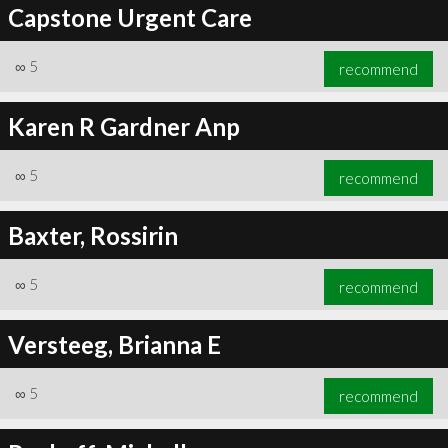
Capstone Urgent Care
∞
5
recommend
Karen R Gardner Anp
∞
5
recommend
Baxter, Rossirin
∞
5
recommend
Versteeg, Brianna E
∞
5
recommend