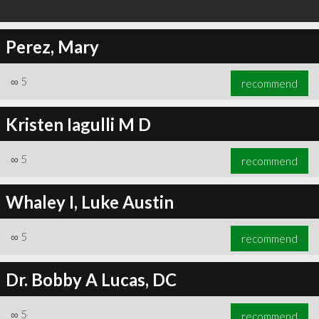
Perez, Mary
∞
5
recommend
Kristen Iagulli M D
∞
5
recommend
Whaley I, Luke Austin
∞
5
recommend
Dr. Bobby A Lucas, DC
∞
5
recommend