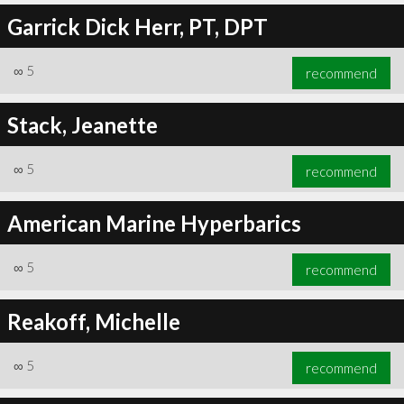
Garrick Dick Herr, PT, DPT
∞
5
recommend
Stack, Jeanette
∞
5
recommend
American Marine Hyperbarics
∞
5
recommend
Reakoff, Michelle
∞
5
recommend