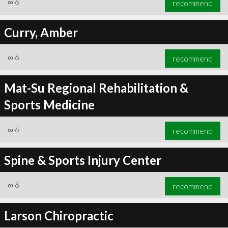
∞
6
recommend
Curry, Amber
∞
6
recommend
∞
6
recommend
Mat-Su Regional Rehabilitation &
Sports Medicine
∞
6
recommend
Spine & Sports Injury Center
∞
6
recommend
Larson Chiropractic