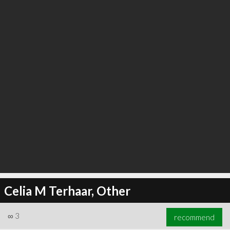
Celia M Terhaar, Other
∞
3
recommend