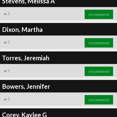
Stevens, Melissa A
∞
5
recommend
Dixon, Martha
∞
5
recommend
Torres, Jeremiah
∞
5
recommend
Bowers, Jennifer
∞
5
recommend
Corey, Kaylee G