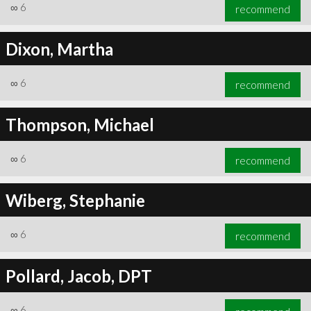
∞
6
recommend
Dixon, Martha
∞
6
recommend
Thompson, Michael
∞
6
recommend
Wiberg, Stephanie
∞
6
recommend
Pollard, Jacob, DPT
∞
6