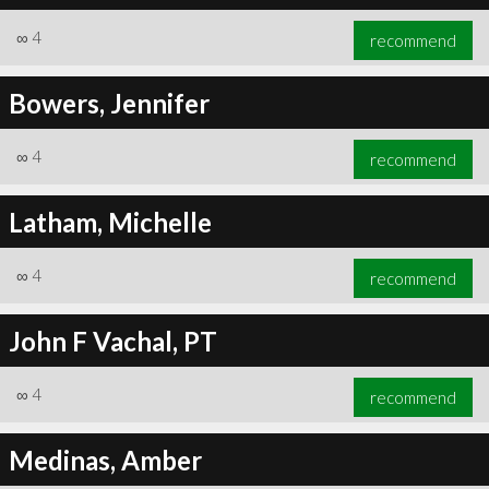
∞
4
recommend
Bowers, Jennifer
∞
4
recommend
Latham, Michelle
∞
4
recommend
John F Vachal, PT
∞
4
recommend
Medinas, Amber