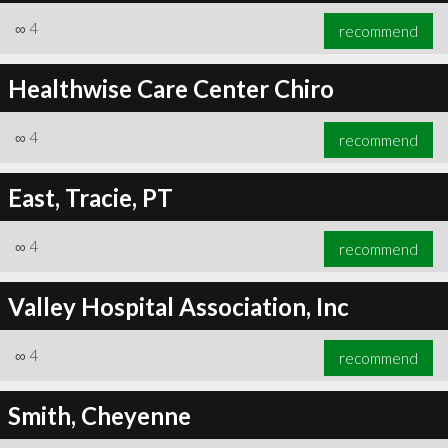
∞
4
recommend
Healthwise Care Center Chiro
∞
4
recommend
East, Tracie, PT
∞
4
recommend
Valley Hospital Association, Inc
∞
4
recommend
Smith, Cheyenne