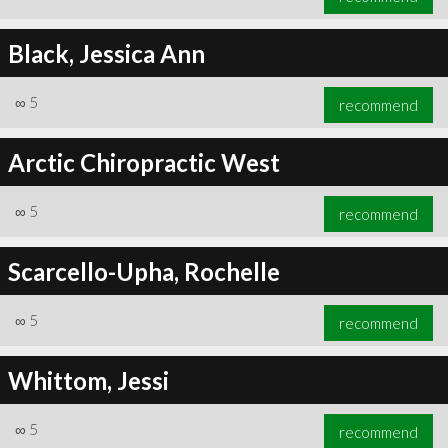
Black, Jessica Ann
∞
5
recommend
Arctic Chiropractic West
∞
5
recommend
Scarcello-Upha, Rochelle
∞
5
recommend
Whittom, Jessi
∞
5
recommend