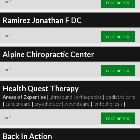
∞
4
recommend
Ramirez Jonathan F DC
∞
4
recommend
Alpine Chiropractic Center
∞
4
recommend
Health Quest Therapy
Areas of Expertise |
ultrasound
|
orthopedics
|
pediatric care
|
cancer care
|
cryotherapy
|
wound care
|
iontophoresis
|
∞
4
recommend
Back In Action