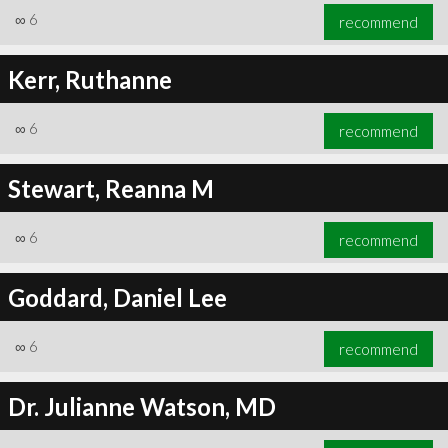
∞
6
recommend
Kerr, Ruthanne
∞
6
recommend
Stewart, Reanna M
∞
6
recommend
Goddard, Daniel Lee
∞
6
recommend
Dr. Julianne Watson, MD