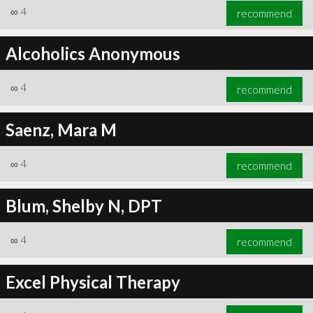
∞
4
recommend
Alcoholics Anonymous
∞
4
recommend
Saenz, Mara M
∞
4
recommend
Blum, Shelby N, DPT
∞
4
recommend
Excel Physical Therapy