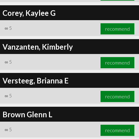
Corey, Kaylee G
∞
5
recommend
Vanzanten, Kimberly
∞
5
recommend
Versteeg, Brianna E
∞
5
recommend
Brown Glenn L
∞
5
recommend