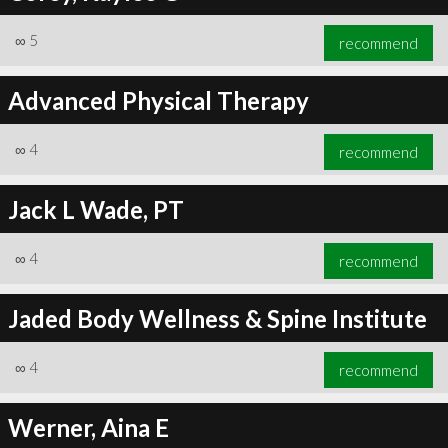
∞
5
recommend
Advanced Physical Therapy
∞
4
recommend
Jack L Wade, PT
∞
4
recommend
Jaded Body Wellness & Spine Institute
∞
4
recommend
Werner, Aina E