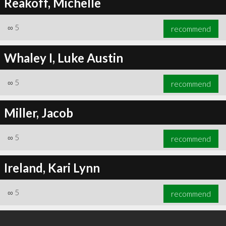
Reakoff, Michelle
∞
5
recommend
Whaley I, Luke Austin
∞
5
recommend
Miller, Jacob
∞
5
recommend
Ireland, Kari Lynn
∞
5
recommend