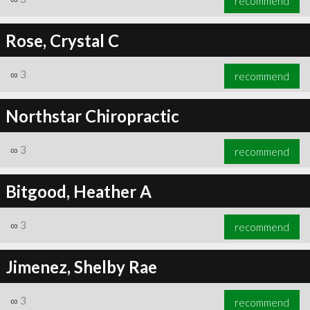
recommend
Rose, Crystal C
∞
3
recommend
Northstar Chiropractic
∞
3
recommend
Bitgood, Heather A
∞
3
recommend
Jimenez, Shelby Rae
∞
3
recommend