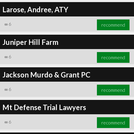
Larose, Andree, ATY
∞
6
recommend
Juniper Hill Farm
∞
6
recommend
Jackson Murdo & Grant PC
∞
6
recommend
Mt Defense Trial Lawyers
∞
6
recommend