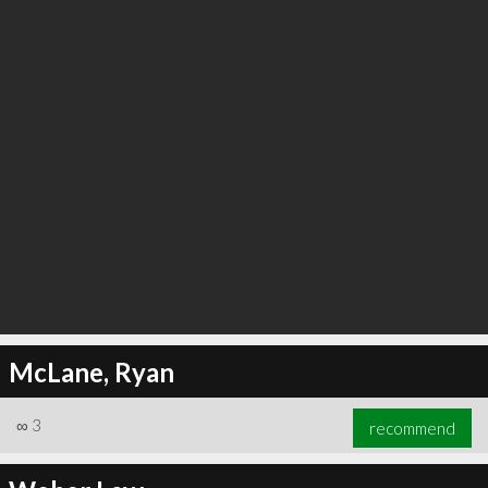
McLane, Ryan
∞
3
recommend