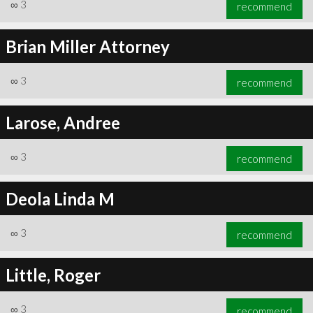
∞
3
recommend
Brian Miller Attorney
∞
3
recommend
Larose, Andree
∞
3
recommend
Deola Linda M
∞
3
recommend
Little, Roger
∞
3
recommend