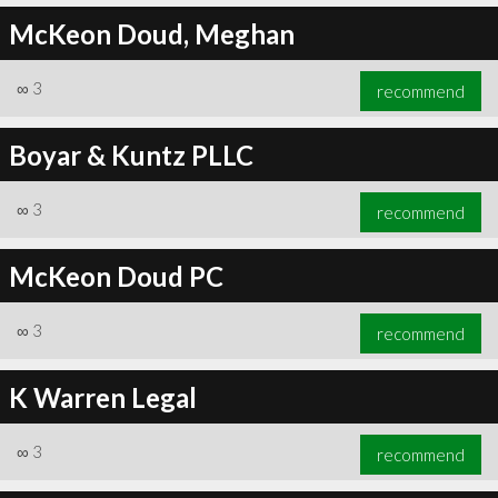
McKeon Doud, Meghan
∞
3
recommend
Boyar & Kuntz PLLC
∞
3
recommend
McKeon Doud PC
∞
3
recommend
K Warren Legal
∞
3
recommend