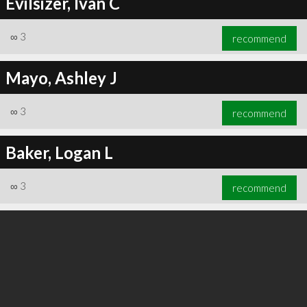
Evilsizer, Ivan C
∞
3
recommend
Mayo, Ashley J
∞
3
recommend
Baker, Logan L
∞
3
recommend