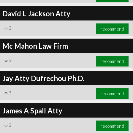
David L Jackson Atty
∞
3
recommend
Mc Mahon Law Firm
∞
3
recommend
Jay Atty Dufrechou Ph.D.
∞
3
recommend
James A Spall Atty
∞
3
recommend