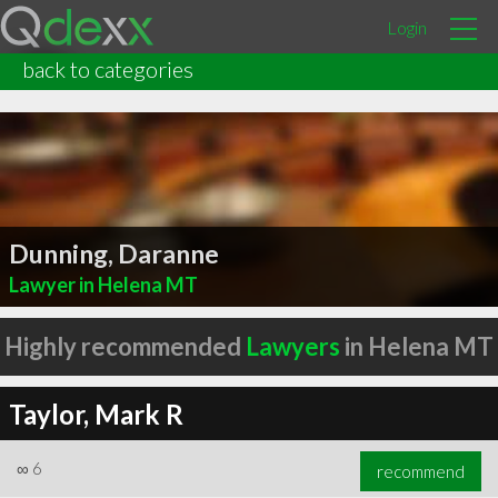
Login
back to categories
Dunning, Daranne
Lawyer in Helena MT
Highly recommended
Lawyers
in Helena MT
Taylor, Mark R
∞
6
recommend