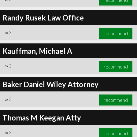
Randy Rusek Law Office
∞
3
recommend
Kauffman, Michael A
∞
3
recommend
Baker Daniel Wiley Attorney
∞
3
recommend
Thomas M Keegan Atty
∞
3
recommend