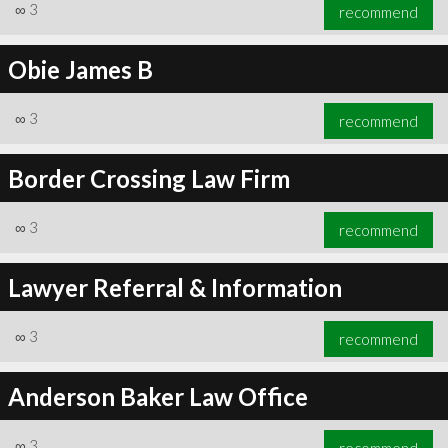
∞
3
recommend
Obie James B
∞
3
recommend
Border Crossing Law Firm
∞
3
recommend
Lawyer Referral & Information
∞
3
recommend
Anderson Baker Law Office
∞
3
recommend