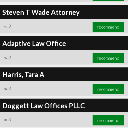
Steven T Wade Attorney
∞
3
recommend
Adaptive Law Office
∞
3
recommend
Harris, Tara A
∞
3
recommend
Doggett Law Offices PLLC
∞
3
recommend