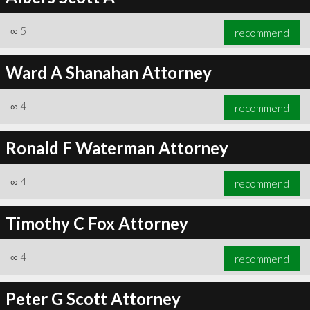
∞
5
recommend
Ward A Shanahan Attorney
∞
4
recommend
Ronald F Waterman Attorney
∞
4
recommend
Timothy C Fox Attorney
∞
4
recommend
Peter G Scott Attorney