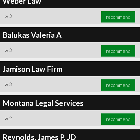
Weber Law
∞
3
recommend
Balukas Valeria A
∞
3
recommend
Jamison Law Firm
∞
3
recommend
Montana Legal Services
∞
2
recommend
Reynolds, James P, JD