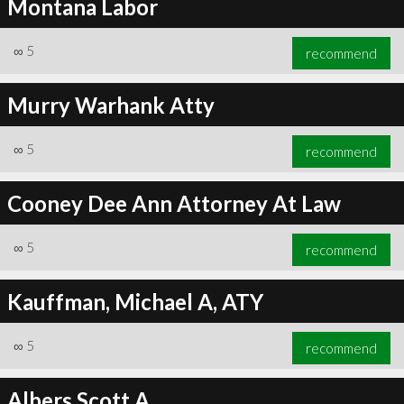
Montana Labor
∞
5
recommend
Murry Warhank Atty
∞
5
recommend
Cooney Dee Ann Attorney At Law
∞
5
recommend
Kauffman, Michael A, ATY
∞
5
recommend
Albers Scott A