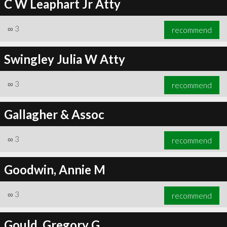
C W Leaphart Jr Atty
∞
3
recommend
Swingley Julia W Atty
∞
3
recommend
Gallagher & Assoc
∞
3
recommend
Goodwin, Annie M
∞
3
recommend
Gould, Gregory G