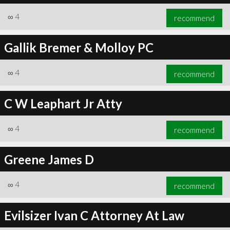
∞
4
recommend
Gallik Bremer & Molloy PC
∞
4
recommend
C W Leaphart Jr Atty
∞
4
recommend
Greene James D
∞
4
recommend
Evilsizer Ivan C Attorney At Law