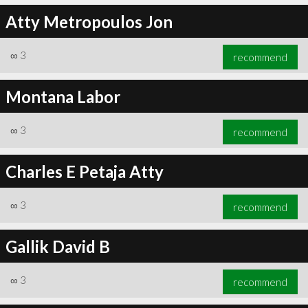
Atty Metropoulos Jon
∞
3
recommend
Montana Labor
∞
3
recommend
Charles E Petaja Atty
∞
3
recommend
Gallik David B
∞
3
recommend