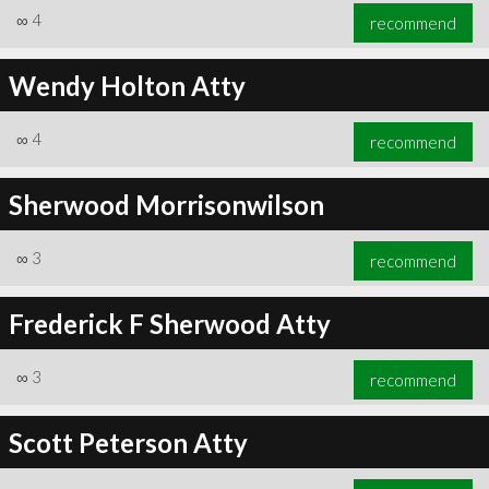
∞
4
recommend
Wendy Holton Atty
∞
4
recommend
Sherwood Morrisonwilson
∞
3
recommend
Frederick F Sherwood Atty
∞
3
recommend
Scott Peterson Atty