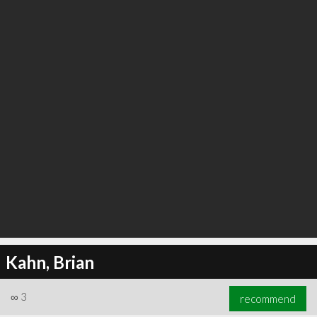
Kahn, Brian
∞
3
recommend