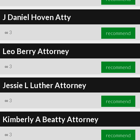
J Daniel Hoven Atty
∞
3
recommend
Leo Berry Attorney
∞
3
recommend
Jessie L Luther Attorney
∞
3
recommend
Kimberly A Beatty Attorney
∞
3
recommend