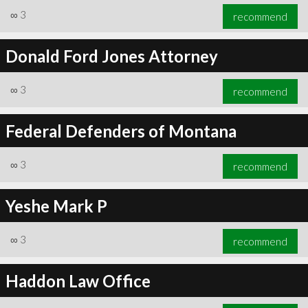
∞
3
recommend
Donald Ford Jones Attorney
∞
3
recommend
Federal Defenders of Montana
∞
3
recommend
Yeshe Mark P
∞
3
recommend
Haddon Law Office