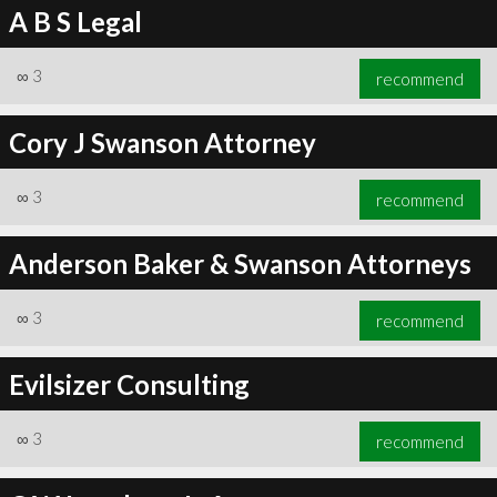
A B S Legal
∞
3
recommend
Cory J Swanson Attorney
∞
3
recommend
Anderson Baker & Swanson Attorneys
∞
3
recommend
Evilsizer Consulting
∞
3
recommend