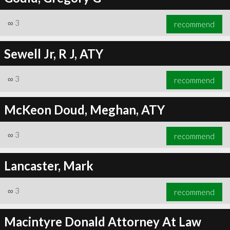
∞
3
recommend
Sewell Jr, R J, ATY
∞
3
recommend
McKeon Doud, Meghan, ATY
∞
3
recommend
Lancaster, Mark
∞
3
recommend
Macintyre Donald Attorney At Law