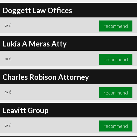
Doggett Law Offices
∞
6
recommend
∞
6
recommend
Lukia A Meras Atty
∞
6
recommend
Charles Robison Attorney
∞
6
recommend
Leavitt Group
∞
6
recommend