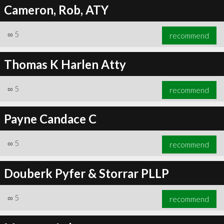
Cameron, Rob, ATY
∞
5
recommend
Thomas K Harlen Atty
∞
5
recommend
Payne Candace C
∞
5
recommend
Douberk Pyfer & Storrar PLLP
∞
5
recommend