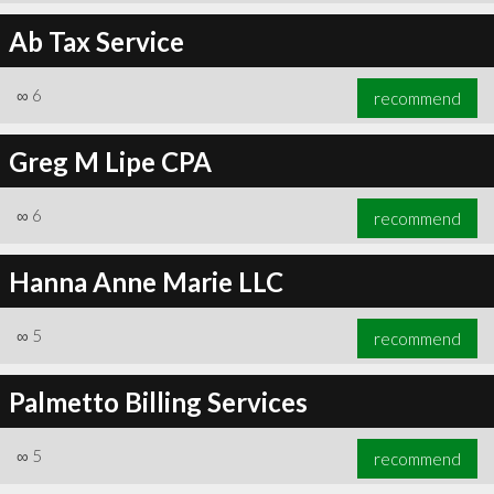
Ab Tax Service
∞
6
recommend
Greg M Lipe CPA
∞
6
recommend
Hanna Anne Marie LLC
∞
5
recommend
Palmetto Billing Services
∞
5
recommend