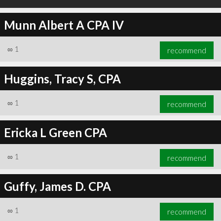
Munn Albert A CPA IV
∞
1
recommend
Huggins, Tracy S, CPA
∞
1
recommend
Ericka L Green CPA
∞
1
recommend
Guffy, James D. CPA
∞
1
recommend