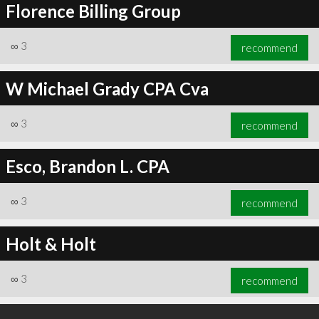
Florence Billing Group
∞
3
recommend
W Michael Grady CPA Cva
∞
3
recommend
Esco, Brandon L. CPA
∞
3
recommend
Holt & Holt
∞
3
recommend