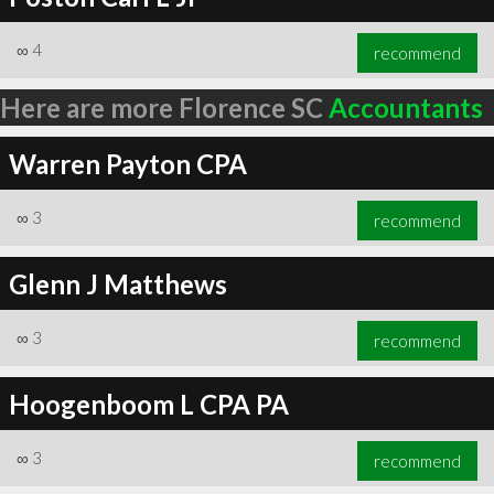
∞
4
recommend
Here are more Florence SC
Accountants
Warren Payton CPA
∞
3
recommend
Glenn J Matthews
∞
3
recommend
Hoogenboom L CPA PA
∞
3
recommend