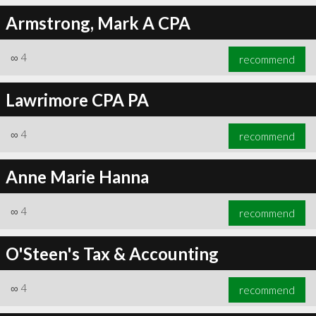
Armstrong, Mark A CPA
∞
4
recommend
Lawrimore CPA PA
∞
4
recommend
Anne Marie Hanna
∞
4
recommend
O'Steen's Tax & Accounting
∞
4
recommend