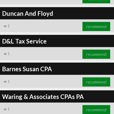
Duncan And Floyd
∞
1
recommend
D&L Tax Service
∞
1
recommend
Barnes Susan CPA
∞
1
recommend
Waring & Associates CPAs PA
∞
1
recommend