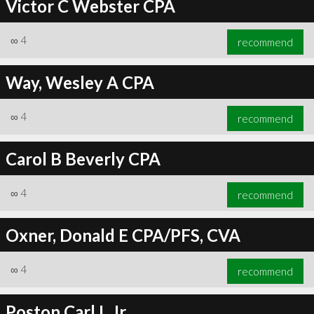
Victor C Webster CPA
∞
4
recommend
Way, Wesley A CPA
∞
4
recommend
Carol B Beverly CPA
∞
4
recommend
Oxner, Donald E CPA/PFS, CVA
∞
4
recommend
Poston Carl L Jr