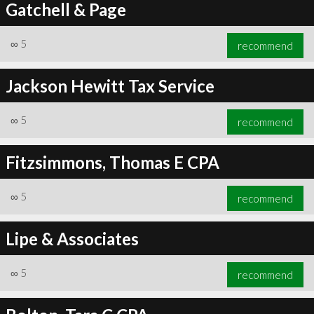
Gatchell & Page
∞
5
recommend
Jackson Hewitt Tax Service
∞
5
recommend
Fitzsimmons, Thomas E CPA
∞
5
recommend
Lipe & Associates
∞
5
recommend