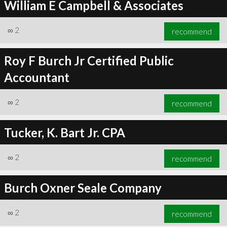
William E Campbell & Associates
∞
2
recommend
Roy F Burch Jr Certified Public
Accountant
∞
2
recommend
Tucker, K. Bart Jr. CPA
∞
2
recommend
Burch Oxner Seale Company
∞
2
recommend