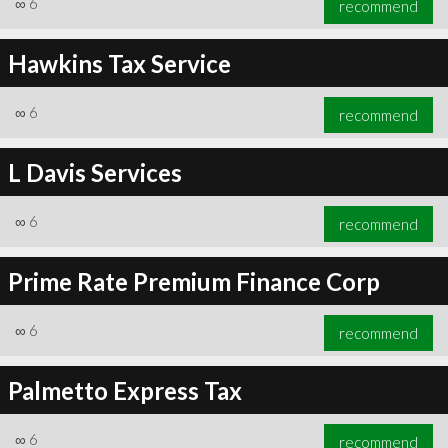
∞
6
recommend
Hawkins Tax Service
∞
6
recommend
∞
6
recommend
L Davis Services
∞
6
recommend
Prime Rate Premium Finance Corp
∞
6
recommend
Palmetto Express Tax
∞
6
recommend