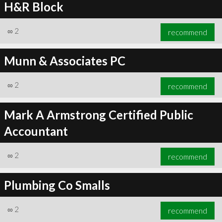
H&R Block
∞
2
recommend
Munn & Associates PC
∞
2
recommend
Mark A Armstrong Certified Public
Accountant
∞
2
recommend
Plumbing Co Smalls
∞
2
recommend