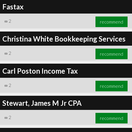
Fastax
∞
2
recommend
Christina White Bookkeeping Services
∞
2
recommend
Carl Poston Income Tax
∞
2
recommend
Stewart, James M Jr CPA
∞
2
recommend