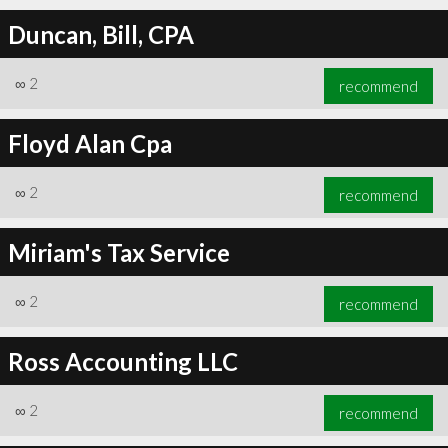
Duncan, Bill, CPA
∞
2
recommend
Floyd Alan Cpa
∞
2
recommend
Miriam's Tax Service
∞
2
recommend
Ross Accounting LLC
∞
2
recommend