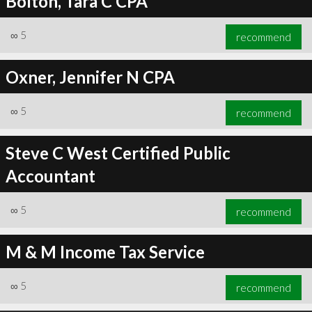
Bolton, Tara C CPA
∞
5
recommend
Oxner, Jennifer N CPA
∞
5
recommend
Steve C West Certified Public
Accountant
∞
5
recommend
M & M Income Tax Service
∞
5
recommend