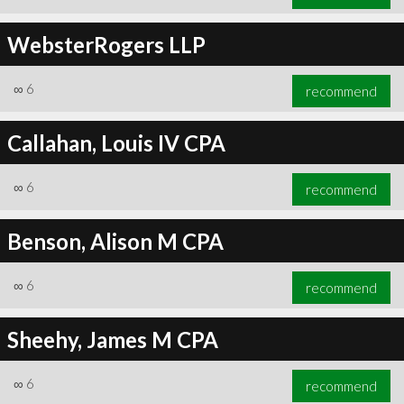
WebsterRogers LLP
∞
6
recommend
Callahan, Louis IV CPA
∞
6
recommend
Benson, Alison M CPA
∞
6
recommend
Sheehy, James M CPA
∞
6
recommend