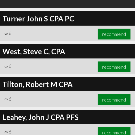
Turner John S CPA PC
∞
6
recommend
West, Steve C, CPA
∞
6
recommend
Tilton, Robert M CPA
∞
6
recommend
Leahey, John J CPA PFS
∞
6
recommend