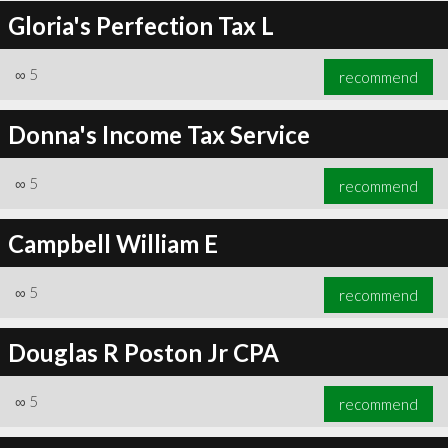
Gloria's Perfection Tax L
∞
5
recommend
Donna's Income Tax Service
∞
5
recommend
Campbell William E
∞
5
recommend
Douglas R Poston Jr CPA
∞
5
recommend