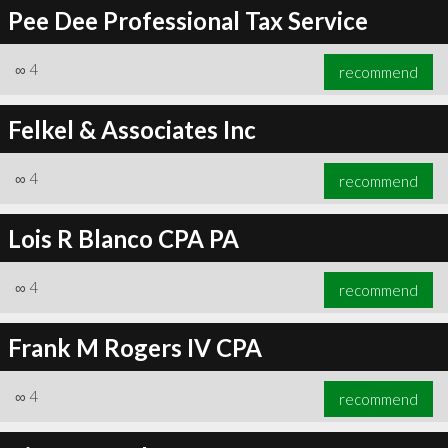
Pee Dee Professional Tax Service
∞
4
recommend
Felkel & Associates Inc
∞
4
recommend
Lois R Blanco CPA PA
∞
4
recommend
Frank M Rogers IV CPA
∞
4
recommend