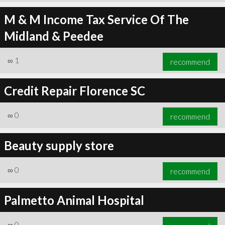
M & M Income Tax Service Of The
Midland & Peedee
∞
1
recommend
Credit Repair Florence SC
∞
0
recommend
Beauty supply store
∞
0
recommend
Palmetto Animal Hospital
∞
0