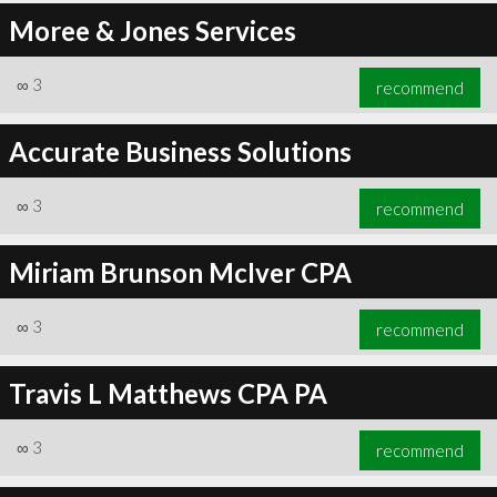
Moree & Jones Services
∞
3
recommend
Accurate Business Solutions
∞
3
recommend
Miriam Brunson McIver CPA
∞
3
recommend
Travis L Matthews CPA PA
∞
3
recommend