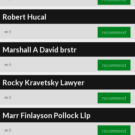
Robert Hucal
∞
6
recommend
Marshall A David brstr
∞
6
recommend
Rocky Kravetsky Lawyer
∞
6
recommend
Marr Finlayson Pollock Llp
∞
6
recommend