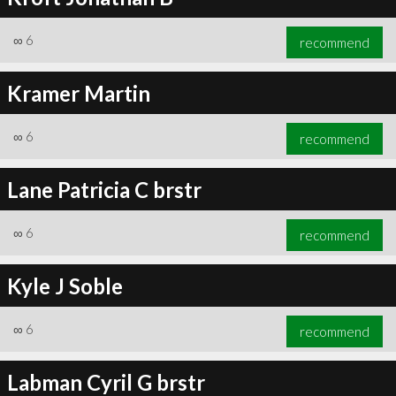
∞
6
recommend
Kramer Martin
∞
6
recommend
Lane Patricia C brstr
∞
6
recommend
Kyle J Soble
∞
6
recommend
Labman Cyril G brstr