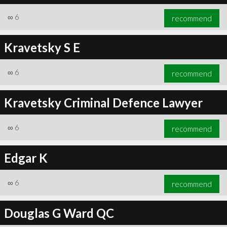
∞
6
recommend
Kravetsky S E
∞
6
recommend
Kravetsky Criminal Defence Lawyer
∞
6
recommend
Edgar K
∞
6
recommend
Douglas G Ward QC