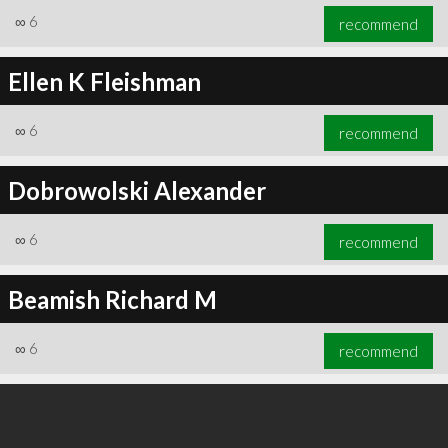
∞
6
recommend
Ellen K Fleishman
∞
6
recommend
Dobrowolski Alexander
∞
6
recommend
Beamish Richard M
∞
6
recommend