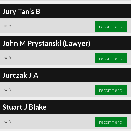
Jury Tanis B
∞
6
recommend
John M Prystanski (Lawyer)
∞
6
recommend
Jurczak J A
∞
6
recommend
Stuart J Blake
∞
6
recommend