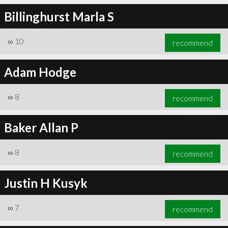
Billinghurst Marla S
∞
10
recommend
Adam Hodge
∞
8
recommend
Baker Allan P
∞
8
recommend
Justin H Kusyk
∞
7
recommend