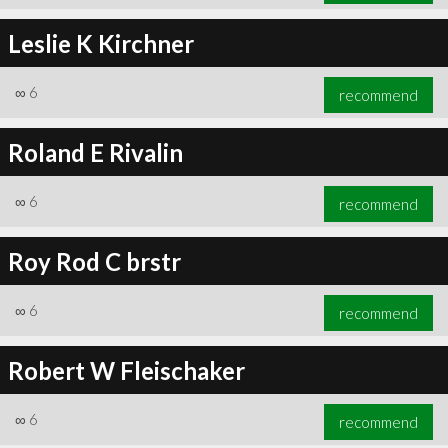
Leslie K Kirchner
∞
6
recommend
Roland E Rivalin
∞
6
recommend
Roy Rod C brstr
∞
6
recommend
Robert W Fleischaker
∞
6
recommend