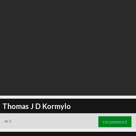
Thomas J D Kormylo
∞
6
recommend