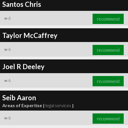
Santos Chris
∞
6
recommend
Taylor McCaffrey
∞
6
recommend
Joel R Deeley
∞
6
recommend
Seib Aaron
Areas of Expertise |
legal services
|
∞
6
recommend