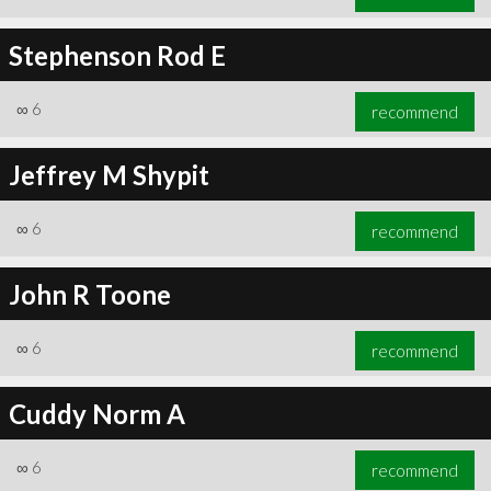
Stephenson Rod E
∞
6
recommend
Jeffrey M Shypit
∞
6
recommend
John R Toone
∞
6
recommend
Cuddy Norm A
∞
6
recommend