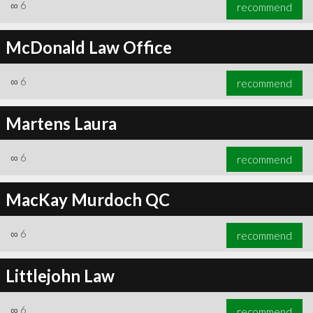
∞
6
recommend
McDonald Law Office
∞
6
recommend
Martens Laura
∞
6
recommend
MacKay Murdoch QC
∞
6
recommend
Littlejohn Law
∞
6
recommend