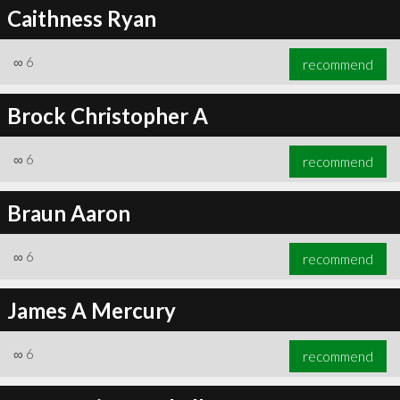
Caithness Ryan
∞
6
recommend
Brock Christopher A
∞
6
recommend
Braun Aaron
∞
6
recommend
James A Mercury
∞
6
recommend