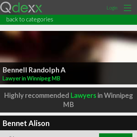
Login
back to categories
Bennell Randolph A
Lawyer in Winnipeg MB
Highly recommended
Lawyers
in Winnipeg
MB
Bennet Alison