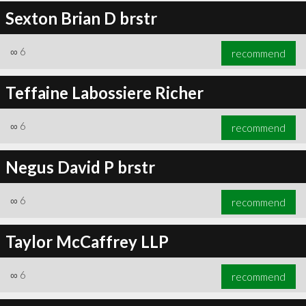
Sexton Brian D brstr
∞
6
recommend
Teffaine Labossiere Richer
∞
6
recommend
Negus David P brstr
∞
6
recommend
Taylor McCaffrey LLP
∞
6
recommend