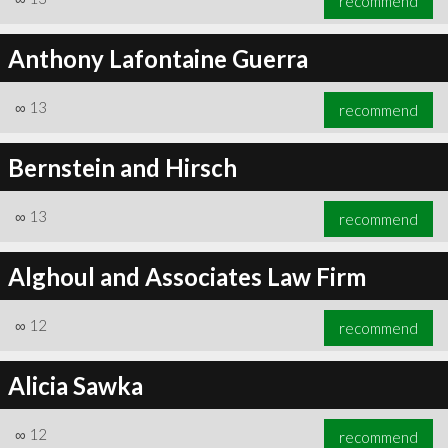
recommend
Anthony Lafontaine Guerra
∞
13
recommend
Bernstein and Hirsch
∞
13
recommend
Alghoul and Associates Law Firm
∞
12
recommend
Alicia Sawka
∞
12
recommend