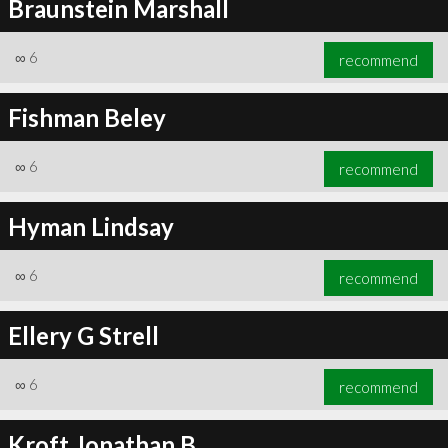
Braunstein Marshall
∞
6
recommend
Fishman Beley
∞
6
recommend
Hyman Lindsay
∞
6
recommend
Ellery G Strell
∞
6
recommend
Kroft Jonathan B