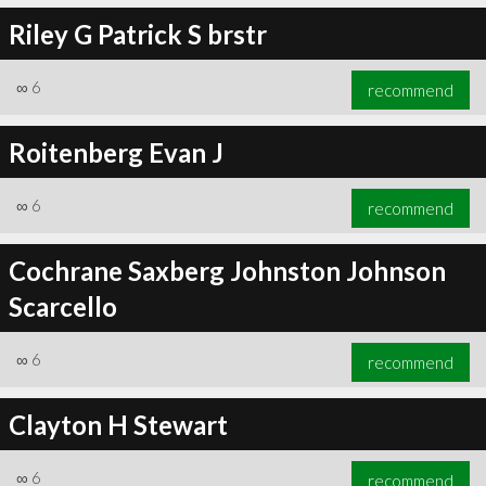
Riley G Patrick S brstr
∞
6
recommend
Roitenberg Evan J
∞
6
recommend
Cochrane Saxberg Johnston Johnson
Scarcello
∞
6
recommend
Clayton H Stewart
∞
6
recommend