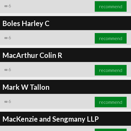
∞
6
recommend
Boles Harley C
∞
6
recommend
MacArthur Colin R
∞
6
recommend
Mark W Tallon
∞
6
recommend
MacKenzie and Sengmany LLP