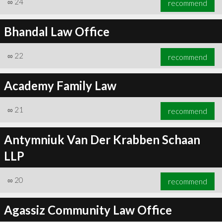
∞
24
recommend
Bhandal Law Office
∞
22
recommend
∞
25
recommend
Academy Family Law
∞
21
recommend
Antymniuk Van Der Krabben Schaan
LLP
∞
20
recommend
Agassiz Community Law Office