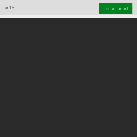
∞
19
recommend