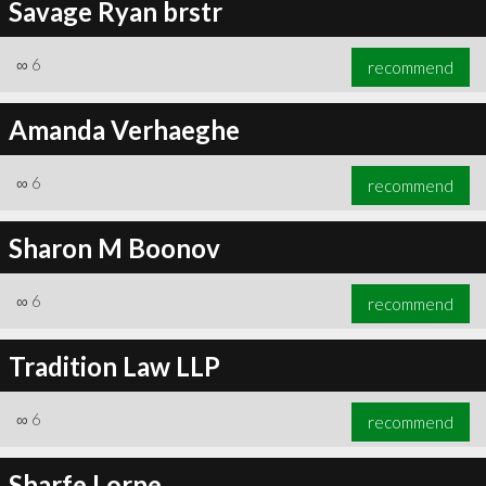
Savage Ryan brstr
∞
6
recommend
Amanda Verhaeghe
∞
6
recommend
Sharon M Boonov
∞
6
recommend
Tradition Law LLP
∞
6
recommend
Sharfe Lorne