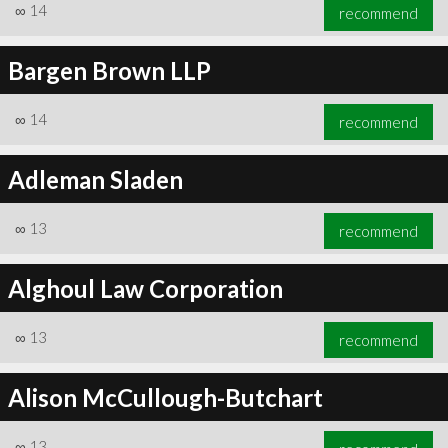
∞
14
recommend
Bargen Brown LLP
∞
14
recommend
Adleman Sladen
∞
13
recommend
Alghoul Law Corporation
∞
13
recommend
Alison McCullough-Butchart
∞
13