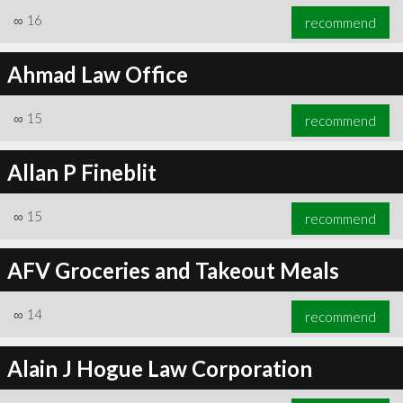
∞
16
recommend
Ahmad Law Office
∞
15
recommend
Allan P Fineblit
∞
15
recommend
AFV Groceries and Takeout Meals
∞
14
recommend
Alain J Hogue Law Corporation