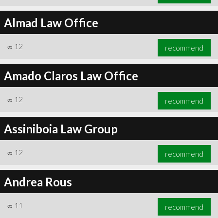
Almad Law Office
∞
12
recommend
Amado Claros Law Office
∞
12
recommend
Assiniboia Law Group
∞
12
recommend
Andrea Rous
∞
11
recommend