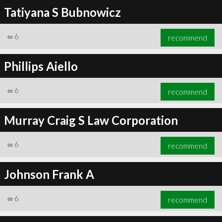
Tatiyana S Bubnowicz
∞
6
recommend
Phillips Aiello
∞
6
recommend
Murray Craig S Law Corporation
∞
6
recommend
Johnson Frank A
∞
6
recommend